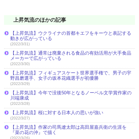
上昇気流のほかの記事
【上昇気流】ウクライナの首都キエフをキーウと表記する
動きが広がっている
(2022/3/31)
【上昇気流】通常は廃棄される食品の有効活用が大手食品
メーカーで広がっている
(2022/3/30)
【上昇気流】フィギュアスケート世界選手権で、男子の宇
野昌磨選手、女子の坂本花織選手が初優勝
(2022/3/29)
【上昇気流】今年で没後50年となるノーベル文学賞作家の
川端康成
(2022/3/28)
【上昇気流】桜に対する日本人の思いが強い
(2022/3/27)
【上昇気流】作家の司馬遼太郎は高田屋嘉兵衛の生涯を
『菜の花の沖』で描く
(2022/3/26)