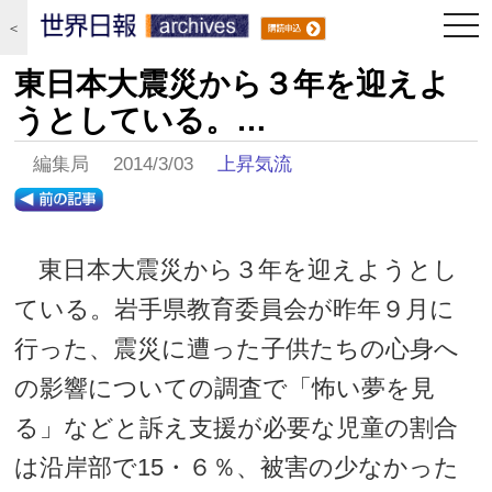
togg
＜
navi
東日本大震災から３年を迎えよ
うとしている。…
編集局 2014/3/03
上昇気流
東日本大震災から３年を迎えようとし
ている。岩手県教育委員会が昨年９月に
行った、震災に遭った子供たちの心身へ
の影響についての調査で「怖い夢を見
る」などと訴え支援が必要な児童の割合
は沿岸部で15・６％、被害の少なかった