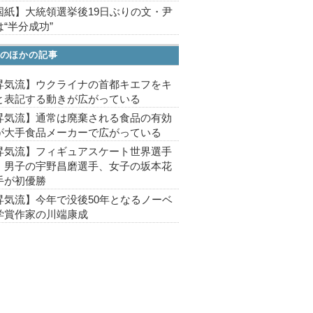
国紙】大統領選挙後19日ぶりの文・尹
“半分成功”
のほかの記事
昇気流】ウクライナの首都キエフをキ
と表記する動きが広がっている
昇気流】通常は廃棄される食品の有効
が大手食品メーカーで広がっている
昇気流】フィギュアスケート世界選手
、男子の宇野昌磨選手、女子の坂本花
手が初優勝
昇気流】今年で没後50年となるノーベ
学賞作家の川端康成