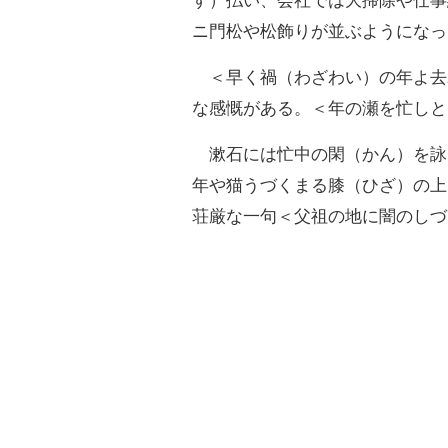
す）払い、会社では大掃除や仕事
ニ門松や松飾りが並ぶようになっ
＜早く禍（わざわい）の年よ去
な感慨がある。＜年の瀬を忙しと
漱石には忙中の閑（かん）を詠
年や猫うづくまる膝（ひざ）の上
荘厳な一句＜父祖の地に闇のしづ