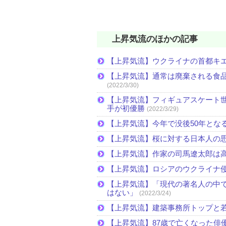
上昇気流のほかの記事
【上昇気流】ウクライナの首都キ
【上昇気流】通常は廃棄される食
(2022/3/30)
【上昇気流】フィギュアスケート
手が初優勝
(2022/3/29)
【上昇気流】今年で没後50年とな
【上昇気流】桜に対する日本人の
【上昇気流】作家の司馬遼太郎は
【上昇気流】ロシアのウクライナ
【上昇気流】「現代の著名人の中
はない」
(2022/3/24)
【上昇気流】建築事務所トップと
【上昇気流】87歳で亡くなった俳