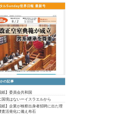
タルSunday世界日報 最新号
かの記事
国紙】委員会共和国
に国境はないーイスラエルから
国紙】企業が検察出身者招聘に出た理
捜査活発化に備え布石