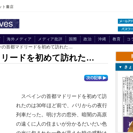
ット書店
プ
海外メディア
メディア批評
国際
政治
沖縄
教育
コ
インの首都マドリードを初めて訪れた…
ドリードを初めて訪れた…
▼ き
スペインの首都マドリードを初めて訪
れたのは30年ほど前で、パリからの夜行
列車だった。明け方の窓外、暗闇の高原
の遠くに人の住まいが分かるだいだい色