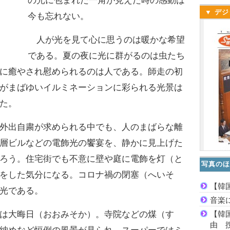
の光に包まれた一角が見えた時の感動は
▼ デジ
今も忘れない。
人が光を見て心に思うのは暖かな希望
である。夏の夜に光に群がるのは虫たち
に癒やされ慰められるのは人である。師走の初
がまばゆいイルミネーションに彩られる光景は
た。
外出自粛が求められる中でも、人のまばらな離
層ビルなどの電飾光の饗宴を、静かに見上げた
ろう。住宅街でも不意に壁や庭に電飾を灯（と
写真のほ
をした気分になる。コロナ禍の閉塞（へいそ
【韓
光である。
音楽
【韓
は大晦日（おおみそか）。寺院などの煤（す
由 