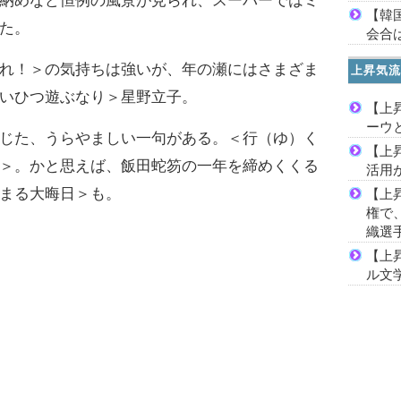
納めなど恒例の風景が見られ、スーパーではミ
【韓
た。
会合は
れ！＞の気持ちは強いが、年の瀬にはさまざま
上昇気流
いひつ遊ぶなり＞星野立子。
【上
ーウ
じた、うらやましい一句がある。＜行（ゆ）く
【上
＞。かと思えば、飯田蛇笏の一年を締めくくる
活用
まる大晦日＞も。
【上
権で
織選
【上
ル文