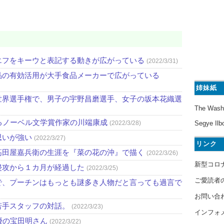
エフをキーウと表記する動きが広がっている
(2022/3/31)
品の有効活用が大手食品メーカーで広がっている
姉妹紙
世界選手権で、男子の宇野昌磨選手、女子の坂本花織選
The Wash
るノーベル文学賞作家の川端康成
(2022/3/28)
Segye Ilb
思いが強い
(2022/3/27)
リンク
高田屋嘉兵衛の生涯を『菜の花の沖』で描く
(2022/3/26)
新型コロ
侵攻から１カ月が経過した
(2022/3/25)
ご愛読者
で、プーチンはもっとも謎多き人物だと言っても過言で
お問い合
若手スタッフの対話。
(2022/3/23)
インフォ
優の宝田明さん
(2022/3/22)