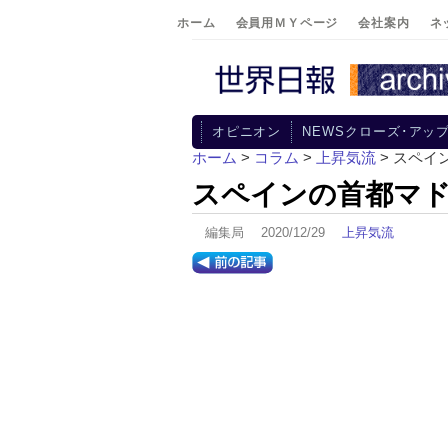
ホーム
会員用ＭＹページ
会社案内
ネ
オピニオン
NEWSクローズ･アッ
ホーム
>
コラム
>
上昇気流
> スペ
スペインの首都マ
編集局 2020/12/29
上昇気流