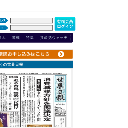
ラム
連載
特集
共産党ウォッチ
ょうの世界日報