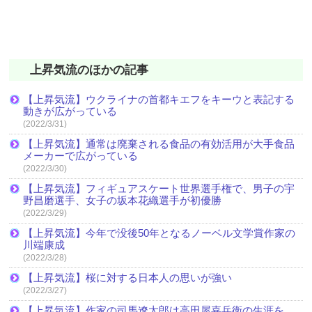
上昇気流のほかの記事
【上昇気流】ウクライナの首都キエフをキーウと表記する
動きが広がっている
(2022/3/31)
【上昇気流】通常は廃棄される食品の有効活用が大手食品
メーカーで広がっている
(2022/3/30)
【上昇気流】フィギュアスケート世界選手権で、男子の宇
野昌磨選手、女子の坂本花織選手が初優勝
(2022/3/29)
【上昇気流】今年で没後50年となるノーベル文学賞作家の
川端康成
(2022/3/28)
【上昇気流】桜に対する日本人の思いが強い
(2022/3/27)
【上昇気流】作家の司馬遼太郎は高田屋嘉兵衛の生涯を