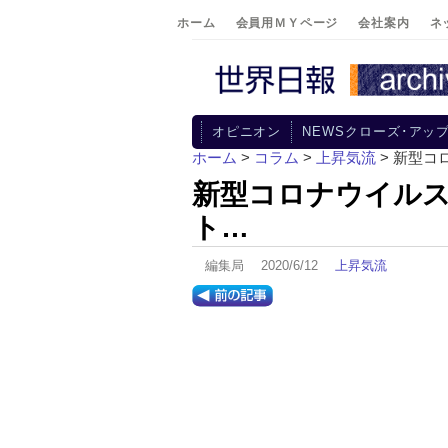
ホーム
会員用ＭＹページ
会社案内
ネ
オピニオン
NEWSクローズ･アッ
ホーム
>
コラム
>
上昇気流
> 新型
新型コロナウイル
ト…
編集局 2020/6/12
上昇気流