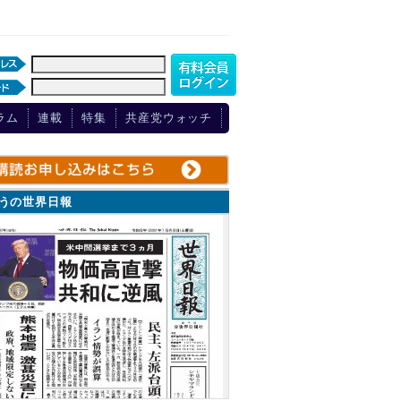
ラム
連載
特集
共産党ウォッチ
ょうの世界日報