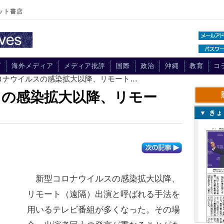
ット書店
プ
海外メディア
メディア批評
国際
政治
沖縄
教育
コ
コロナウイルスの感染拡大以降、リモート…
スの感染拡大以降、リモー
▼ き
新型コロナウイルスの感染拡大以降、
リモート（遠隔）出演と呼ばれる手法を
用いるテレビ番組が多くなった。その場