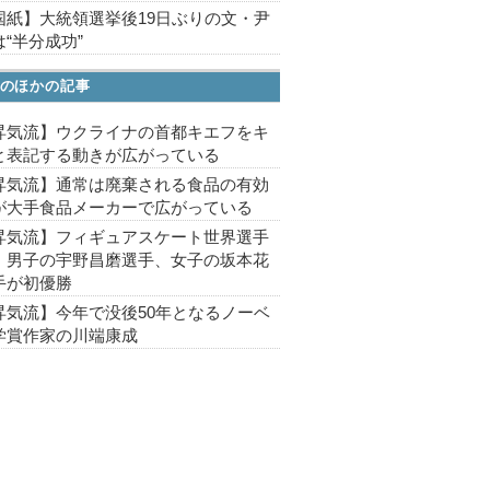
国紙】大統領選挙後19日ぶりの文・尹
“半分成功”
のほかの記事
昇気流】ウクライナの首都キエフをキ
と表記する動きが広がっている
昇気流】通常は廃棄される食品の有効
が大手食品メーカーで広がっている
昇気流】フィギュアスケート世界選手
、男子の宇野昌磨選手、女子の坂本花
手が初優勝
昇気流】今年で没後50年となるノーベ
学賞作家の川端康成