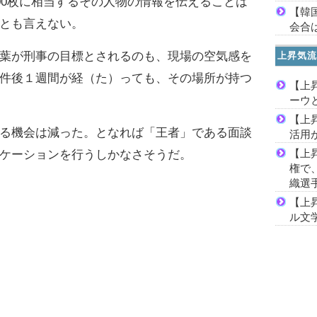
00枚に相当するその人物の情報を伝えることは
【韓
とも言えない。
会合は
葉が刑事の目標とされるのも、現場の空気感を
上昇気流
件後１週間が経（た）っても、その場所が持つ
【上
ーウ
【上
る機会は減った。となれば「王者」である面談
活用
【上
ケーションを行うしかなさそうだ。
権で
織選
【上
ル文