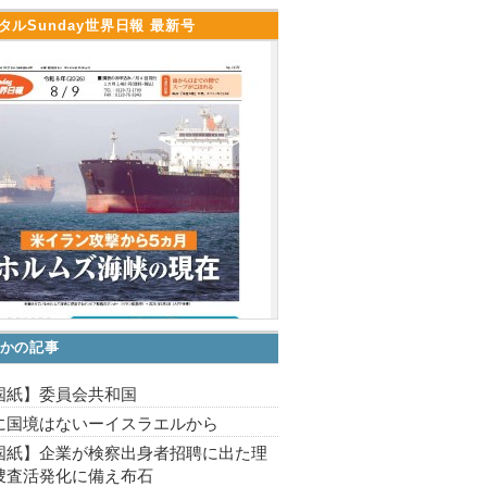
タルSunday世界日報 最新号
かの記事
国紙】委員会共和国
に国境はないーイスラエルから
国紙】企業が検察出身者招聘に出た理
捜査活発化に備え布石