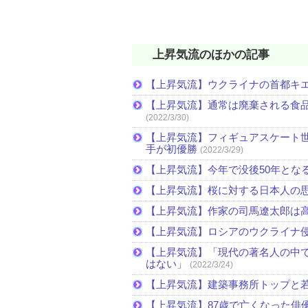
上昇気流のほかの記事
【上昇気流】ウクライナの首都キ
【上昇気流】通常は廃棄される食
(2022/3/30)
【上昇気流】フィギュアスケート
手が初優勝
(2022/3/29)
【上昇気流】今年で没後50年とな
【上昇気流】桜に対する日本人の
【上昇気流】作家の司馬遼太郎は
【上昇気流】ロシアのウクライナ
【上昇気流】「現代の著名人の中
はない」
(2022/3/24)
【上昇気流】建築事務所トップと
【上昇気流】87歳で亡くなった俳