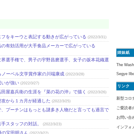
エフをキーウと表記する動きが広がっている
(2022/3/31)
品の有効活用が大手食品メーカーで広がっている
姉妹紙
世界選手権で、男子の宇野昌磨選手、女子の坂本花織選
The Wash
るノーベル文学賞作家の川端康成
Segye Ilb
(2022/3/28)
思いが強い
(2022/3/27)
リンク
高田屋嘉兵衛の生涯を『菜の花の沖』で描く
(2022/3/26)
新型コロ
侵攻から１カ月が経過した
(2022/3/25)
ご愛読者
で、プーチンはもっとも謎多き人物だと言っても過言で
お問い合
若手スタッフの対話。
(2022/3/23)
インフォ
優の宝田明さん
(2022/3/22)