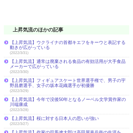
上昇気流のほかの記事
【上昇気流】ウクライナの首都キエフをキーウと表記する
動きが広がっている
(2022/3/31)
【上昇気流】通常は廃棄される食品の有効活用が大手食品
メーカーで広がっている
(2022/3/30)
【上昇気流】フィギュアスケート世界選手権で、男子の宇
野昌磨選手、女子の坂本花織選手が初優勝
(2022/3/29)
【上昇気流】今年で没後50年となるノーベル文学賞作家の
川端康成
(2022/3/28)
【上昇気流】桜に対する日本人の思いが強い
(2022/3/27)
【上昇気流】作家の司馬遼太郎は高田屋嘉兵衛の生涯を