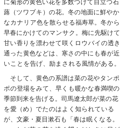
に菊形の黄色い花を多数つけて目立つ石
蕗（ツワブキ）の花。冬の地面に鮮やか
なカナリア色を散らせる福寿草。冬から
早春にかけてのマンサク。梅に先駆けて
甘い香りを漂わせて咲くロウバイの透き
通った黄色などは、寒さの中にも春が近
いことを告げ、励まされる風情がある。
そして、黄色の系譜は菜の花やタンポ
ポの登場をみて、早くも暖かな春満喫の
季節到来を告げる。司馬遼太郎が菜の花
を愛（め）でたのはよく知られている
が、文豪・夏目漱石も「春は眠くなる。