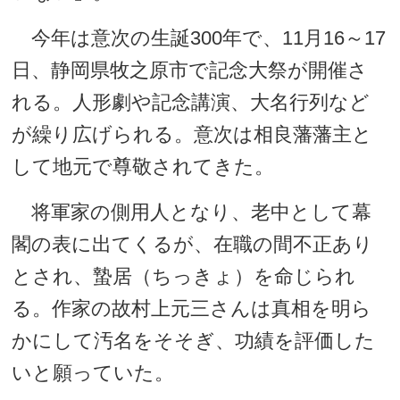
今年は意次の生誕300年で、11月16～17
日、静岡県牧之原市で記念大祭が開催さ
れる。人形劇や記念講演、大名行列など
が繰り広げられる。意次は相良藩藩主と
して地元で尊敬されてきた。
将軍家の側用人となり、老中として幕
閣の表に出てくるが、在職の間不正あり
とされ、蟄居（ちっきょ）を命じられ
る。作家の故村上元三さんは真相を明ら
かにして汚名をそそぎ、功績を評価した
いと願っていた。