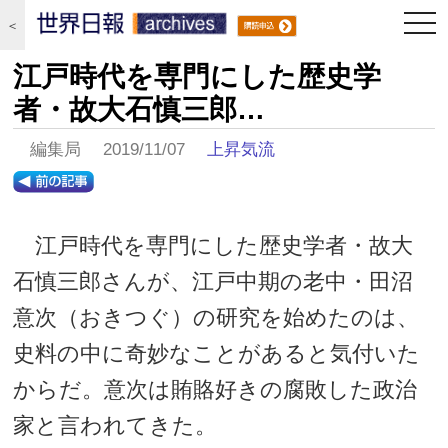
togg
＜
navi
江戸時代を専門にした歴史学
者・故大石慎三郎…
編集局 2019/11/07
上昇気流
江戸時代を専門にした歴史学者・故大
石慎三郎さんが、江戸中期の老中・田沼
意次（おきつぐ）の研究を始めたのは、
史料の中に奇妙なことがあると気付いた
からだ。意次は賄賂好きの腐敗した政治
家と言われてきた。