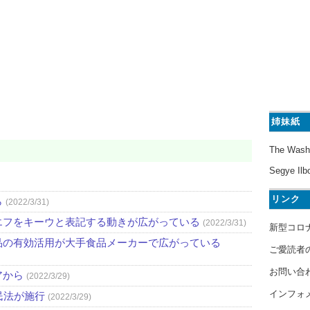
姉妹紙
The Wash
Segye Ilb
リンク
ら
(2022/3/31)
エフをキーウと表記する動きが広がっている
(2022/3/31)
新型コロ
品の有効活用が大手食品メーカーで広がっている
ご愛読者
お問い合
アから
(2022/3/29)
インフォ
民法が施行
(2022/3/29)