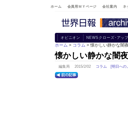
ホーム
会員用ＭＹページ
会社案内
ネ
オピニオン
NEWSクローズ･アッ
ホーム
>
コラム
> 懐かしい静かな闇
懐かしい静かな闇
編集局 2015/2/02
コラム
[明日への