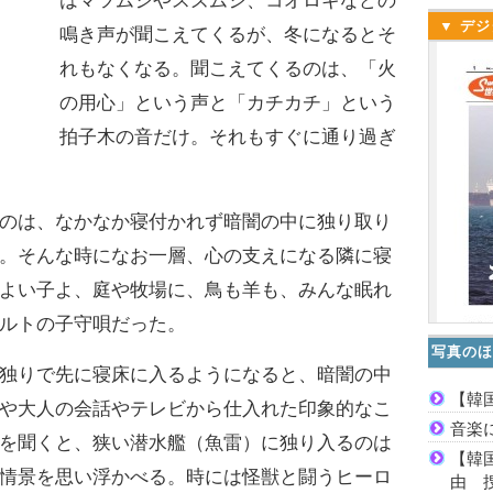
はマツムシやスズムシ、コオロギなどの
▼ デジ
鳴き声が聞こえてくるが、冬になるとそ
れもなくなる。聞こえてくるのは、「火
の用心」という声と「カチカチ」という
拍子木の音だけ。それもすぐに通り過ぎ
のは、なかなか寝付かれず暗闇の中に独り取り
。そんな時になお一層、心の支えになる隣に寝
よい子よ、庭や牧場に、鳥も羊も、みんな眠れ
ルトの子守唄だった。
写真のほ
独りで先に寝床に入るようになると、暗闇の中
【韓
や大人の会話やテレビから仕入れた印象的なこ
音楽
を聞くと、狭い潜水艦（魚雷）に独り入るのは
【韓
情景を思い浮かべる。時には怪獣と闘うヒーロ
由 