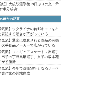
国紙】大統領選挙後19日ぶりの文・尹
“半分成功”
のほかの記事
昇気流】ウクライナの首都キエフをキ
と表記する動きが広がっている
昇気流】通常は廃棄される食品の有効
が大手食品メーカーで広がっている
昇気流】フィギュアスケート世界選手
、男子の宇野昌磨選手、女子の坂本花
手が初優勝
昇気流】今年で没後50年となるノーベ
学賞作家の川端康成