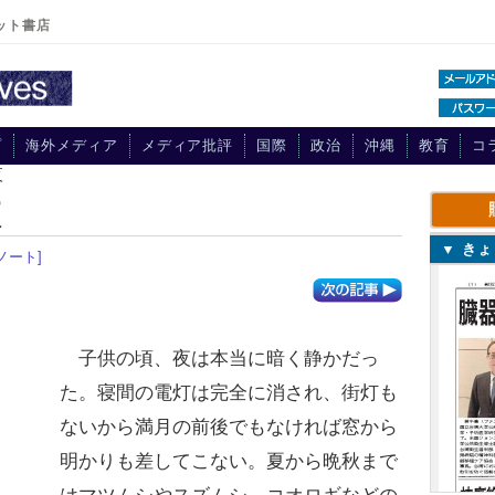
ット書店
プ
海外メディア
メディア批評
国際
政治
沖縄
教育
コ
夜
夜
▼ き
ノート]
子供の頃、夜は本当に暗く静かだっ
た。寝間の電灯は完全に消され、街灯も
ないから満月の前後でもなければ窓から
明かりも差してこない。夏から晩秋まで