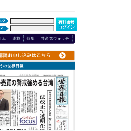
ラム
連載
特集
共産党ウォッチ
ょうの世界日報