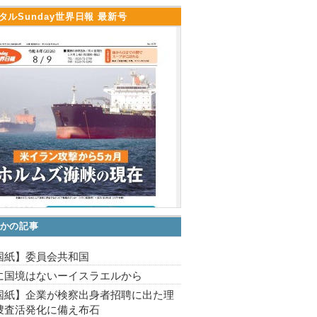
タルSunday世界日報 最新号
かの記事
国紙】委員会共和国
に国境はないーイスラエルから
国紙】企業が検察出身者招聘に出た理
捜査活発化に備え布石