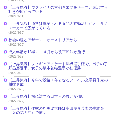
【上昇気流】ウクライナの首都キエフをキーウと表記する
動きが広がっている
(2022/3/31)
【上昇気流】通常は廃棄される食品の有効活用が大手食品
メーカーで広がっている
(2022/3/30)
教会の鐘とアザーン オーストリアから
(2022/3/29)
成人年齢が18歳に、４月から改正民法が施行
(2022/3/29)
【上昇気流】フィギュアスケート世界選手権で、男子の宇
野昌磨選手、女子の坂本花織選手が初優勝
(2022/3/29)
【上昇気流】今年で没後50年となるノーベル文学賞作家の
川端康成
(2022/3/28)
【上昇気流】桜に対する日本人の思いが強い
(2022/3/27)
【上昇気流】作家の司馬遼太郎は高田屋嘉兵衛の生涯を
『菜の花の沖』で描く