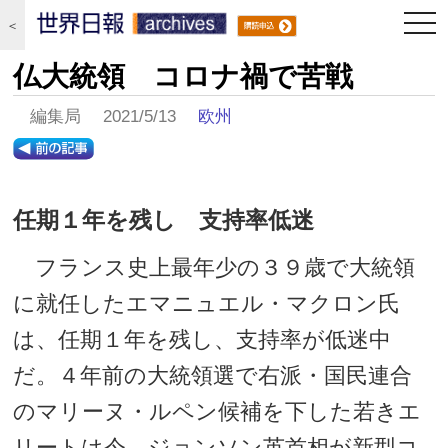
togg
＜
navi
仏大統領 コロナ禍で苦戦
編集局 2021/5/13
欧州
任期１年を残し 支持率低迷
フランス史上最年少の３９歳で大統領
に就任したエマニュエル・マクロン氏
は、任期１年を残し、支持率が低迷中
だ。４年前の大統領選で右派・国民連合
のマリーヌ・ルペン候補を下した若きエ
リートは今、ジョンソン英首相が新型コ