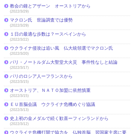
教会の鐘とアザーン オーストリアから
(2022/3/29)
マクロン氏 世論調査では優勢
(2022/3/29)
１日の最適な歩数は？ースペインから
(2022/3/22)
ウクライナ侵攻は追い風 仏大統領選でマクロン氏
(2022/3/20)
パリ・ノートルダム大聖堂大火災 事件性なしと結論
(2022/3/17)
パリのロシア人ーフランスから
(2022/3/15)
オーストリア、ＮＡＴＯ加盟に依然慎重
(2022/3/15)
ＥＵ首脳会議 ウクライナ危機めぐり協議
(2022/3/13)
史上初の金メダルで続く歓喜ーフィンランドから
(2022/3/12)
ウクライナ危機打開で協力を 仏独首脳 習国家主席に要