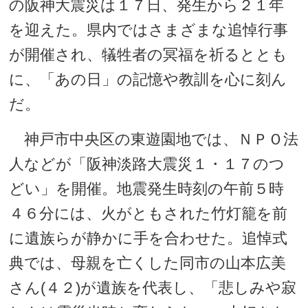
の阪神大震災は１７日、発生から２１年
を迎えた。県内ではさまざまな追悼行事
が開催され、犠牲者の冥福を祈るととも
に、「あの日」の記憶や教訓を心に刻ん
だ。
神戸市中央区の東遊園地では、ＮＰＯ法
人などが「阪神淡路大震災１・１７のつ
どい」を開催。地震発生時刻の午前５時
４６分には、火がともされた竹灯籠を前
に遺族らが静かに手を合わせた。追悼式
典では、母親を亡くした同市の山本広美
さん(４２)が遺族を代表し、「悲しみや寂