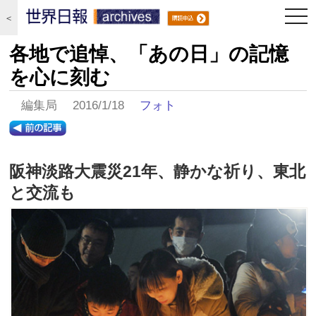
togg
＜
navi
各地で追悼、「あの日」の記憶
を心に刻む
編集局 2016/1/18
フォト
阪神淡路大震災21年、静かな祈り、東北
と交流も