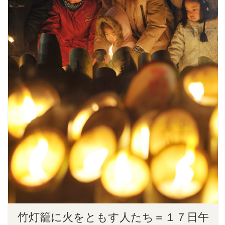
竹灯籠に火をともす人たち＝１７日午