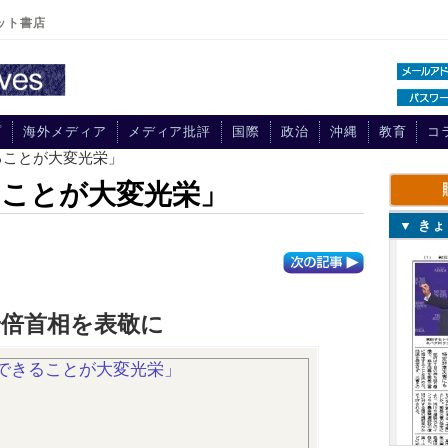
ット書店
プ
海外メディア
メディア批評
国際
政治
沖縄
教育
コ
ることが大変光栄」
ることが大変光栄」
▼ き
安倍首相を表敬に