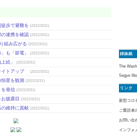
則徒歩で避難を
(2022/3/31)
都の連携を確認
(2022/3/31)
取り組み広がる
(2022/3/31)
像」も「節電」
(2022/3/31)
姉妹紙
地上絵」
(2022/3/31)
The Wash
ライトアップ
(2022/3/31)
Segye Ilb
の恒星を観測
(2022/3/31)
リンク
」を発信
(2022/3/31)
をお披露目
(2022/3/31)
新型コロ
系の維持に貢献
(2022/3/31)
ご愛読者
お問い合
インフォ