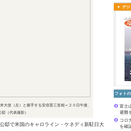
▼ デジ
フォトの
米大使（左）と握手する安倍晋三首相＝２０日午後、
富士
避難
公邸（代表撮影）
コロ
公邸で米国のキャロライン・ケネディ新駐日大
を確