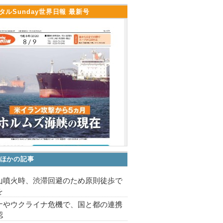
タルSunday世界日報 最新号
ほかの記事
山噴火時、渋滞回避のため原則徒歩で
を
ナやウクライナ危機で、国と都の連携
認