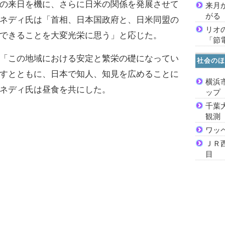
の来日を機に、さらに日米の関係を発展させて
来月
がる
ネディ氏は「首相、日本国政府と、日米同盟の
リオ
できることを大変光栄に思う」と応じた。
「節
「この地域における安定と繁栄の礎になってい
社会のほ
すとともに、日本で知人、知見を広めることに
横浜
ネディ氏は昼食を共にした。
ッ
千葉
観測
ワッ
ＪＲ
目