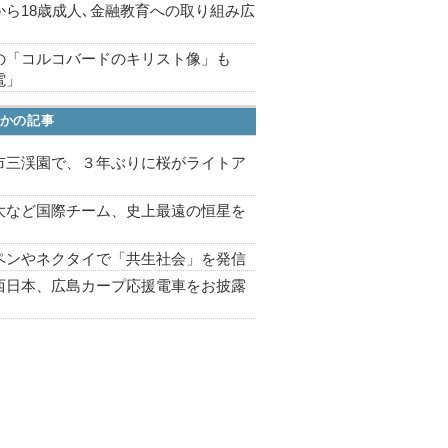
から18歳成人､金融教育への取り組み広
の「コルコバードのキリスト像」も
電」
かの記事
市三渓園で、３年ぶりに桜がライトア
プ
大など国際チーム、史上最遠の恒星を
ペンやネクタイで「共生社会」を発信
西日本、広島カープ応援電車をお披露