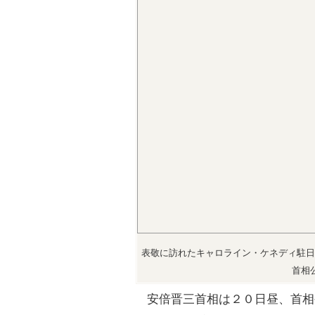
表敬に訪れたキャロライン・ケネディ駐日
首相
安倍晋三首相は２０日昼、首相