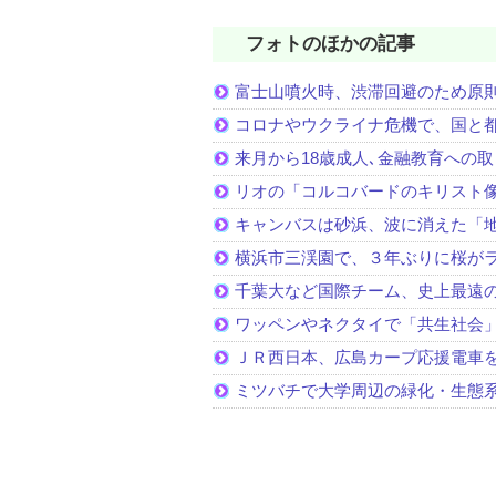
フォトのほかの記事
富士山噴火時、渋滞回避のため原
コロナやウクライナ危機で、国と
来月から18歳成人､金融教育への
リオの「コルコバードのキリスト
キャンバスは砂浜、波に消えた「
横浜市三渓園で、３年ぶりに桜が
千葉大など国際チーム、史上最遠
ワッペンやネクタイで「共生社会
ＪＲ西日本、広島カープ応援電車
ミツバチで大学周辺の緑化・生態