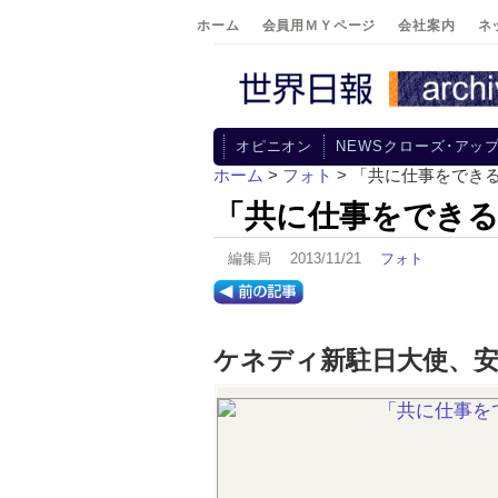
ホーム
会員用ＭＹページ
会社案内
ネ
オピニオン
NEWSクローズ･アッ
ホーム
>
フォト
> 「共に仕事をでき
「共に仕事をでき
編集局 2013/11/21
フォト
ケネディ新駐日大使、