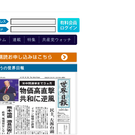
ラム
連載
特集
共産党ウォッチ
ょうの世界日報