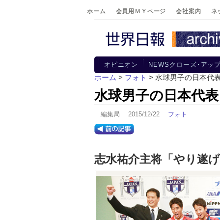
ホーム
会員用ＭＹページ
会社案内
ネ
オピニオン
NEWSクローズ･アッ
ホーム
>
フォト
> 水球男子の日本代
水球男子の日本代表
編集局 2015/12/22
フォト
志水祐介主将「やり遂