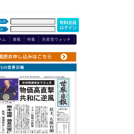
ラム
連載
特集
共産党ウォッチ
ょうの世界日報