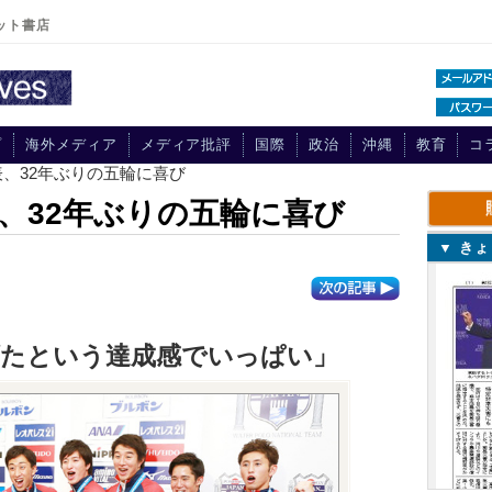
ット書店
プ
海外メディア
メディア批評
国際
政治
沖縄
教育
コ
表、32年ぶりの五輪に喜び
、32年ぶりの五輪に喜び
▼ き
げたという達成感でいっぱい」