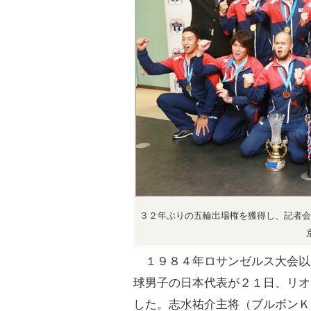
３２年ぶりの五輪出場権を獲得し、記者会
１９８４年ロサンゼルス大会以
球男子の日本代表が２１日、リオ
した。志水祐介主将（ブルボンＫ