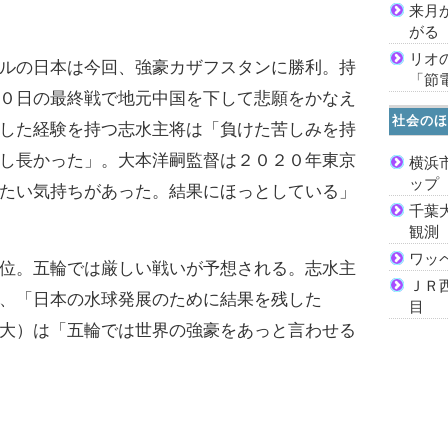
来月
がる
リオ
ルの日本は今回、強豪カザフスタンに勝利。持
「節
０日の最終戦で地元中国を下して悲願をかなえ
社会のほ
した経験を持つ志水主将は「負けた苦しみを持
し長かった」。大本洋嗣監督は２０２０年東京
横浜
ッ
たい気持ちがあった。結果にほっとしている」
千葉
観測
ワッ
位。五輪では厳しい戦いが予想される。志水主
ＪＲ
、「日本の水球発展のために結果を残した
目
大）は「五輪では世界の強豪をあっと言わせる