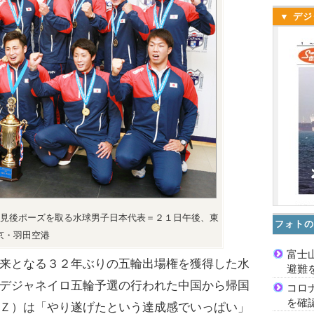
▼ デジ
見後ポーズを取る水球男子日本代表＝２１日午後、東
フォトの
京・羽田空港
富士
来となる３２年ぶりの五輪出場権を獲得した水
避難
デジャネイロ五輪予選の行われた中国から帰国
コロ
を確
Ｚ）は「やり遂げたという達成感でいっぱい」