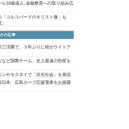
から18歳成人､金融教育への取り組み広
の「コルコバードのキリスト像」も
電」
かの記事
市三渓園で、３年ぶりに桜がライトア
プ
大など国際チーム、史上最遠の恒星を
ペンやネクタイで「共生社会」を発信
西日本、広島カープ応援電車をお披露