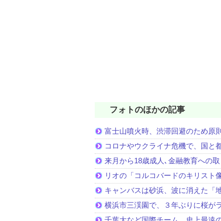
フォトのほかの記事
富士山噴火時、渋滞回避のため原
コロナやウクライナ危機で、国と
来月から18歳成人､金融教育への
リオの「コルコバードのキリスト
キャンバスは砂浜、波に消えた「
横浜市三渓園で、３年ぶりに桜が
千葉大など国際チーム、史上最遠