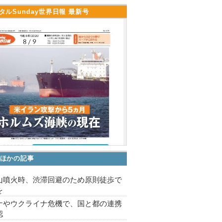
タルSunday世界日報 最新号
ほかの記事
山噴火時、渋滞回避のため原則徒歩で
を
ナやウクライナ危機で、国と都の連携
認