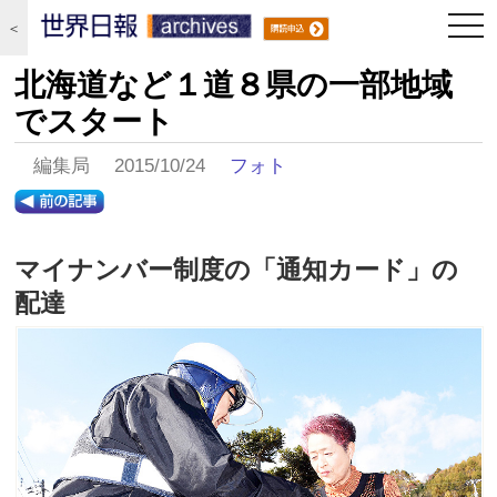
togg
＜
navi
北海道など１道８県の一部地域
でスタート
編集局 2015/10/24
フォト
マイナンバー制度の「通知カード」の
配達