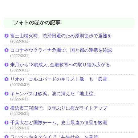
フォトのほかの記事
富士山噴火時、渋滞回避のため原則徒歩で避難を
(2022/3/31)
コロナやウクライナ危機で、国と都の連携を確認
(2022/3/31)
来月から18歳成人､金融教育への取り組み広がる
(2022/3/31)
リオの「コルコバードのキリスト像」も「節電」
(2022/3/31)
キャンバスは砂浜、波に消えた「地上絵」
(2022/3/31)
横浜市三渓園で、３年ぶりに桜がライトアップ
(2022/3/31)
千葉大など国際チーム、史上最遠の恒星を観測
(2022/3/31)
ワッペンやネクタイで「共生社会」を発信