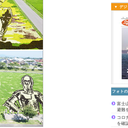
▼ デジ
フォトの
富士
避難
コロ
を確