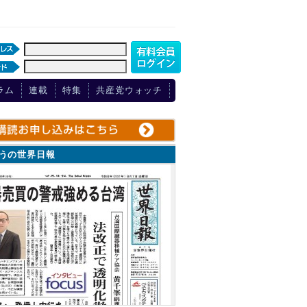
ラム
連載
特集
共産党ウォッチ
ょうの世界日報