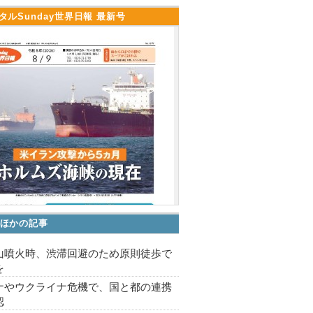
タルSunday世界日報 最新号
ほかの記事
山噴火時、渋滞回避のため原則徒歩で
を
ナやウクライナ危機で、国と都の連携
認