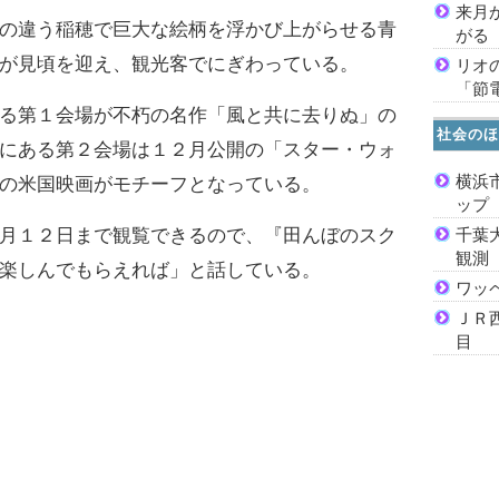
来月
の違う稲穂で巨大な絵柄を浮かび上がらせる青
がる
が見頃を迎え、観光客でにぎわっている。
リオ
「節
る第１会場が不朽の名作「風と共に去りぬ」の
社会のほ
にある第２会場は１２月公開の「スター・ウォ
横浜
の米国映画がモチーフとなっている。
ッ
月１２日まで観覧できるので、『田んぼのスク
千葉
観測
楽しんでもらえれば」と話している。
ワッ
ＪＲ
目