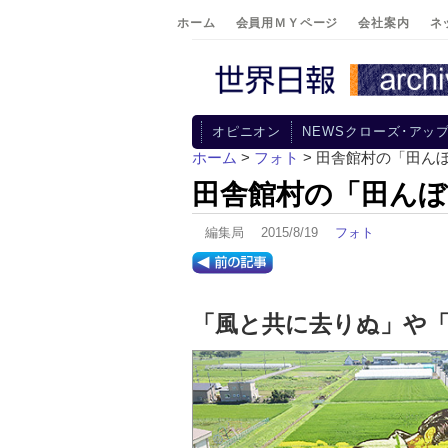
ホーム
会員用ＭＹページ
会社案内
ネ
オピニオン
NEWSクローズ･アッ
ホーム
>
フォト
> 田舎館村の「田ん
田舎館村の「田んぼ
編集局 2015/8/19
フォト
「風と共に去りぬ」や