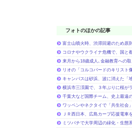
フォトのほかの記事
富士山噴火時、渋滞回避のため原
コロナやウクライナ危機で、国と
来月から18歳成人､金融教育への
リオの「コルコバードのキリスト
キャンバスは砂浜、波に消えた「
横浜市三渓園で、３年ぶりに桜が
千葉大など国際チーム、史上最遠
ワッペンやネクタイで「共生社会
ＪＲ西日本、広島カープ応援電車
ミツバチで大学周辺の緑化・生態