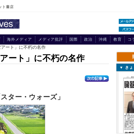
ット書店
プ
海外メディア
メディア批評
国際
政治
沖縄
教育
コ
ぼアート」に不朽の名作
アート」に不朽の名作
▼ き
「スター・ウォーズ」