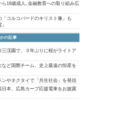
から18歳成人､金融教育への取り組み広
の「コルコバードのキリスト像」も
電」
かの記事
市三渓園で、３年ぶりに桜がライトア
プ
大など国際チーム、史上最遠の恒星を
ペンやネクタイで「共生社会」を発信
西日本、広島カープ応援電車をお披露