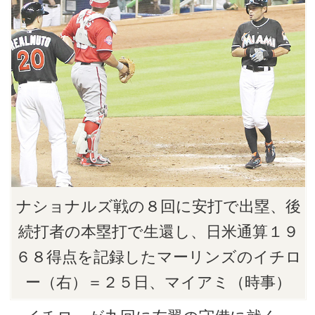
ナショナルズ戦の８回に安打で出塁、後
続打者の本塁打で生還し、日米通算１９
６８得点を記録したマーリンズのイチロ
ー（右）＝２５日、マイアミ（時事）