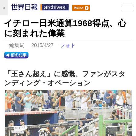
togg
＜
navi
イチロー日米通算1968得点、心
に刻まれた偉業
編集局 2015/4/27
フォト
「王さん超え」に感慨、ファンがスタ
ンディング・オベーション