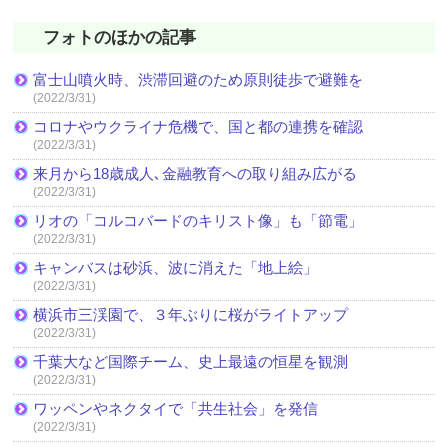
フォトのほかの記事
富士山噴火時、渋滞回避のため原則徒歩で避難を
(2022/3/31)
コロナやウクライナ危機で、国と都の連携を確認
(2022/3/31)
来月から18歳成人､金融教育への取り組み広がる
(2022/3/31)
リオの「コルコバードのキリスト像」も「節電」
(2022/3/31)
キャンバスは砂浜、波に消えた「地上絵」
(2022/3/31)
横浜市三渓園で、３年ぶりに桜がライトアップ
(2022/3/31)
千葉大など国際チーム、史上最遠の恒星を観測
(2022/3/31)
ワッペンやネクタイで「共生社会」を発信
(2022/3/31)