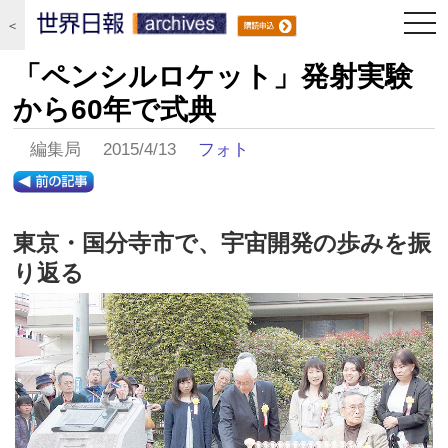
togg
＜
navi
「ペンシルロケット」発射実験
から60年で式典
編集局 2015/4/13
フォト
東京・国分寺市で、宇宙開発の歩みを振
り返る