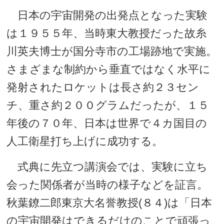
日本の宇宙開発の出発点となった実験
は１９５５年、当時東大教授だった故糸
川英夫博士が国分寺市の工場跡地で実施。
さまざまな制約から垂直ではなく水平に
発射されたロケットは長さ約２３セン
チ、重さ約２００グラムだったが、１５
年後の７０年、日本は世界で４カ国目の
人工衛星打ち上げに成功する。
式典に先立つ講演会では、実験に立ち
会った関係者が当時の様子などを証言。
秋葉鐐二郎東京大名誉教授(８４)は「日本
の宇宙開発はできるだけのことで頑張っ