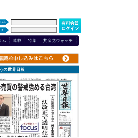
ラム
連載
特集
共産党ウォッチ
ょうの世界日報