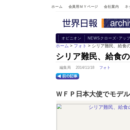
ホーム
会員用ＭＹページ
会社案内
ネ
オピニオン
NEWSクローズ･アッ
ホーム
>
フォト
> シリア難民、給食
シリア難民、給食の
編集局 2014/11/18
フォト
ＷＦＰ日本大使でモデ