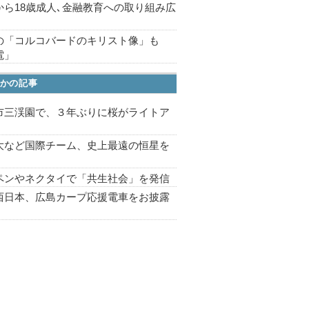
から18歳成人､金融教育への取り組み広
の「コルコバードのキリスト像」も
電」
かの記事
市三渓園で、３年ぶりに桜がライトア
プ
大など国際チーム、史上最遠の恒星を
ペンやネクタイで「共生社会」を発信
西日本、広島カープ応援電車をお披露