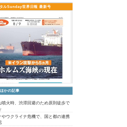
タルSunday世界日報 最新号
ほかの記事
山噴火時、渋滞回避のため原則徒歩で
を
ナやウクライナ危機で、国と都の連携
認