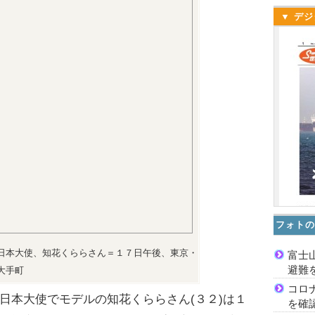
▼ デジ
フォトの
日本大使、知花くららさん＝１７日午後、東京・
富士
避難
大手町
コロ
本大使でモデルの知花くららさん(３２)は１
を確