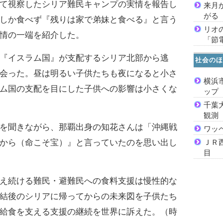
て視察したシリア難民キャンプの実情を報告し
来月
がる
しか食べず『残りは家で弟妹と食べる』と言う
リオ
情の一端を紹介した。
「節
『イスラム国』が支配するシリア北部から逃
社会のほ
会った。昼は明るい子供たちも夜になると小さ
横浜
ム国の支配を目にした子供への影響は小さくな
ッ
千葉
観測
を聞きながら、那覇出身の知花さんは「沖縄戦
ワッ
から（命こそ宝）』と言っていたのを思い出し
ＪＲ
目
え続ける難民・避難民への食料支援は慢性的な
結後のシリアに帰ってからの未来図を子供たち
給食を支える支援の継続を世界に訴えた。（時