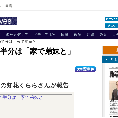
ット書店
プ
海外メディア
メディア批評
国際
政治
沖縄
教育
コ
の半分は「家で弟妹と」
半分は「家で弟妹と」
▼ き
ルの知花くららさんが報告