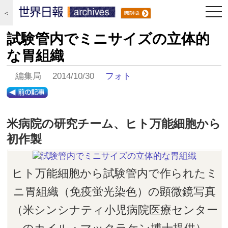
togg
＜
navi
試験管内でミニサイズの立体的
な胃組織
編集局 2014/10/30
フォト
米病院の研究チーム、ヒト万能細胞から
初作製
ヒト万能細胞から試験管内で作られたミ
ニ胃組織（免疫蛍光染色）の顕微鏡写真
（米シンシナティ小児病院医療センター