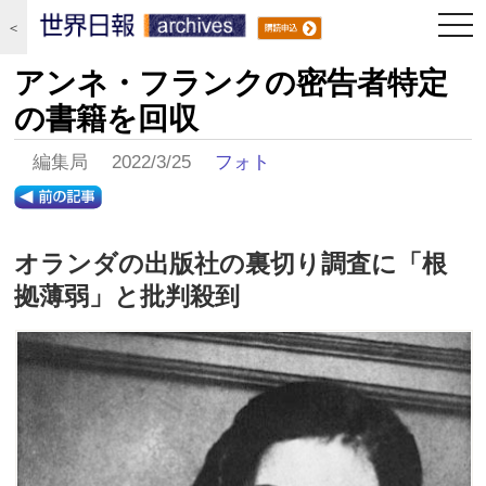
togg
＜
navi
アンネ・フランクの密告者特定
の書籍を回収
編集局 2022/3/25
フォト
オランダの出版社の裏切り調査に「根
拠薄弱」と批判殺到