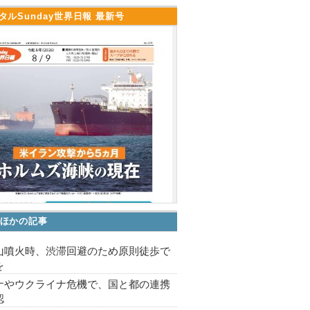
タルSunday世界日報 最新号
ほかの記事
山噴火時、渋滞回避のため原則徒歩で
を
ナやウクライナ危機で、国と都の連携
認