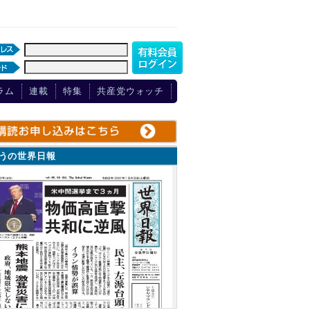
ラム
連載
特集
共産党ウォッチ
ょうの世界日報