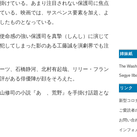
掛けている。あまり注目されない保護司に焦点
ている。映画では、サスペンス要素を加え、よ
したものとなっている。
使命感の強い保護司を真摯（しんし）に演じて
犯してしまった影のある工藤誠を演劇界でも注
姉妹紙
The Wash
ーツ、石橋静河、北村有起哉、リリー・フラン
Segye Ilb
評がある俳優陣が顔をそろえた。
リンク
山修司の小説『あゝ、荒野』を手掛け話題とな
新型コロ
ご愛読者
お問い合
インフォ