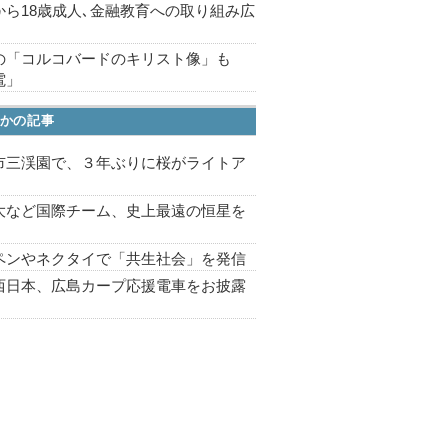
から18歳成人､金融教育への取り組み広
の「コルコバードのキリスト像」も
電」
かの記事
市三渓園で、３年ぶりに桜がライトア
プ
大など国際チーム、史上最遠の恒星を
ペンやネクタイで「共生社会」を発信
西日本、広島カープ応援電車をお披露