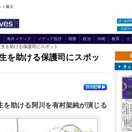
ット書店
プ
海外メディア
メディア批評
国際
政治
沖縄
教育
コ
更生を助ける保護司にスポット
生を助ける保護司にスポッ
▼ き
生を助ける阿川を有村架純が演じる