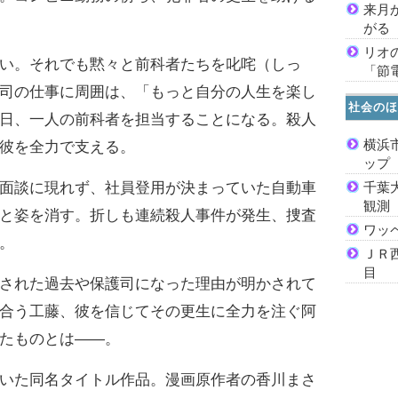
来月
がる
リオ
い。それでも黙々と前科者たちを叱咤（しっ
「節
司の仕事に周囲は、「もっと自分の人生を楽し
社会のほ
日、一人の前科者を担当することになる。殺人
横浜
彼を全力で支える。
ッ
面談に現れず、社員登用が決まっていた自動車
千葉
観測
と姿を消す。折しも連続殺人事件が発生、捜査
ワッ
。
ＪＲ
目
された過去や保護司になった理由が明かされて
合う工藤、彼を信じてその更生に全力を注ぐ阿
たものとは――。
いた同名タイトル作品。漫画原作者の香川まさ