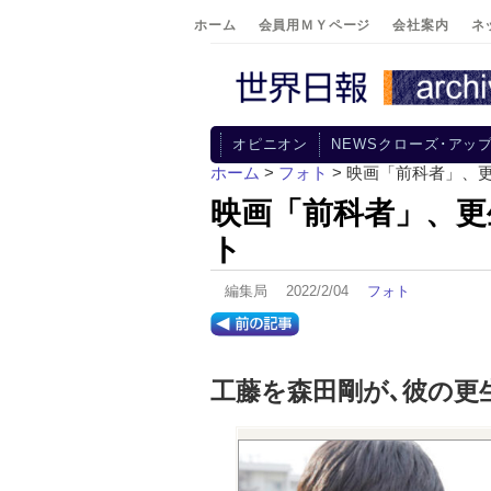
ホーム
会員用ＭＹページ
会社案内
ネ
オピニオン
NEWSクローズ･アッ
ホーム
>
フォト
> 映画「前科者」、
映画「前科者」、更
ト
編集局 2022/2/04
フォト
工藤を森田剛が､彼の更