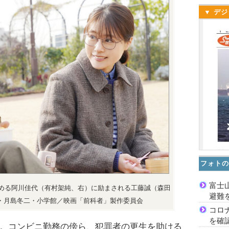
▼ デジ
フォトの
富士
める阿川佳代（有村架純、右）に励まされる工藤誠（森田
避難
・月島冬二・小学館／映画「前科者」製作委員会
コロ
を確
。コンビニ勤務の傍ら、犯罪者の更生を助ける