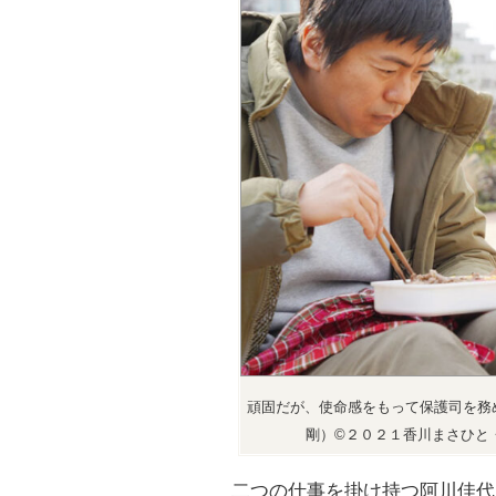
頑固だが、使命感をもって保護司を務
剛）©２０２１香川まさひと
二つの仕事を掛け持つ阿川佳代