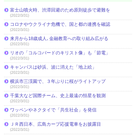
富士山噴火時、渋滞回避のため原則徒歩で避難を
(2022/3/31)
コロナやウクライナ危機で、国と都の連携を確認
(2022/3/31)
来月から18歳成人､金融教育への取り組み広がる
(2022/3/31)
リオの「コルコバードのキリスト像」も「節電」
(2022/3/31)
キャンバスは砂浜、波に消えた「地上絵」
(2022/3/31)
横浜市三渓園で、３年ぶりに桜がライトアップ
(2022/3/31)
千葉大など国際チーム、史上最遠の恒星を観測
(2022/3/31)
ワッペンやネクタイで「共生社会」を発信
(2022/3/31)
ＪＲ西日本、広島カープ応援電車をお披露目
(2022/3/31)