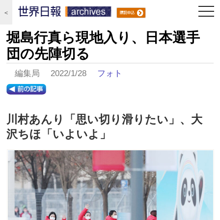
togg
＜
navi
堀島行真ら現地入り、日本選手
団の先陣切る
編集局 2022/1/28
フォト
川村あんり「思い切り滑りたい」、大
沢ちほ「いよいよ」