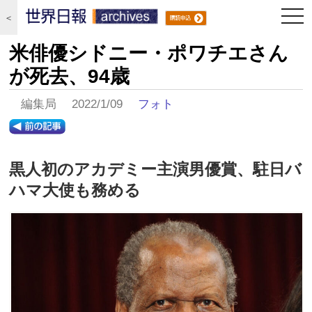
togg
＜
navi
米俳優シドニー・ポワチエさん
が死去、94歳
編集局 2022/1/09
フォト
黒人初のアカデミー主演男優賞、駐日バ
ハマ大使も務める