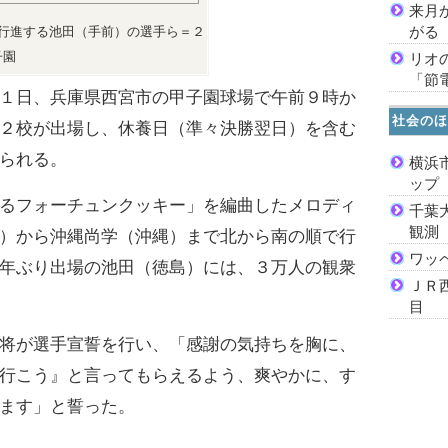
来月
がる
行進する池田（手前）の選手ら＝２
子園
リオ
「節
１日、兵庫県西宮市の甲子園球場で午前９時か
社会のほ
２校が出場し、休養日（準々決勝翌日）を含む
られる。
横浜
ッ
るフォーチュンクッキー」を編曲したメロディ
千葉
観測
）から沖縄尚学（沖縄）まで北から南の順で行
ワッ
年ぶり出場の池田（徳島）には、３万人の観衆
ＪＲ
目
将が選手宣誓を行い、「感謝の気持ちを胸に、
行こう』と言ってもらえるよう、爽やかに、す
ます」と誓った。