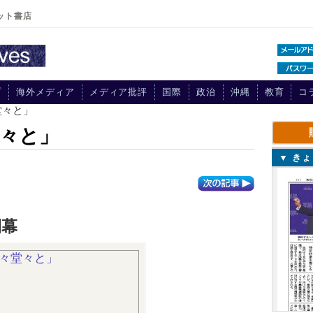
ット書店
プ
海外メディア
メディア批評
国際
政治
沖縄
教育
コ
堂々と」
々と」
▼ き
開幕