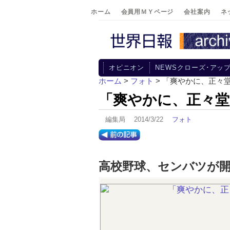
ホーム
会員用ＭＹページ
会社案内
ネ
オピニオン
NEWSクローズ･アッ
ホーム
>
フォト
> 「爽やかに、正々
「爽やかに、正々堂
編集局 2014/3/22
フォト
高校野球、センバツが