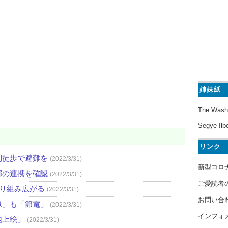
姉妹紙
The Wash
Segye Ilb
リンク
則徒歩で避難を
(2022/3/31)
新型コロ
都の連携を確認
(2022/3/31)
ご愛読者
取り組み広がる
(2022/3/31)
お問い合
像」も「節電」
(2022/3/31)
インフォ
地上絵」
(2022/3/31)