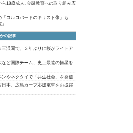
から18歳成人､金融教育への取り組み広
の「コルコバードのキリスト像」も
電」
かの記事
市三渓園で、３年ぶりに桜がライトア
プ
大など国際チーム、史上最遠の恒星を
ペンやネクタイで「共生社会」を発信
西日本、広島カープ応援電車をお披露