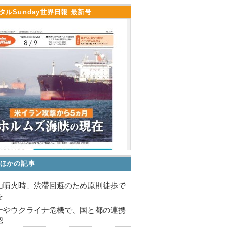
タルSunday世界日報 最新号
ほかの記事
山噴火時、渋滞回避のため原則徒歩で
を
ナやウクライナ危機で、国と都の連携
認