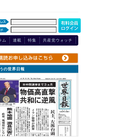
ラム
連載
特集
共産党ウォッチ
ょうの世界日報