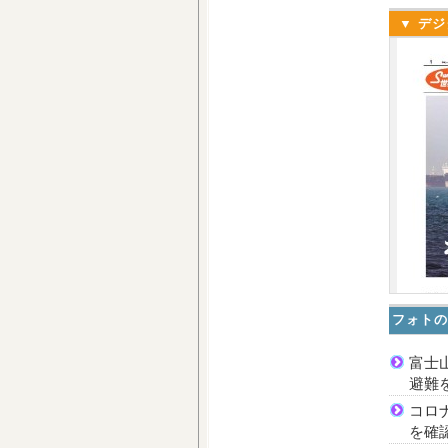
▼ デジ
フォトの
富士
避難
コロ
を確