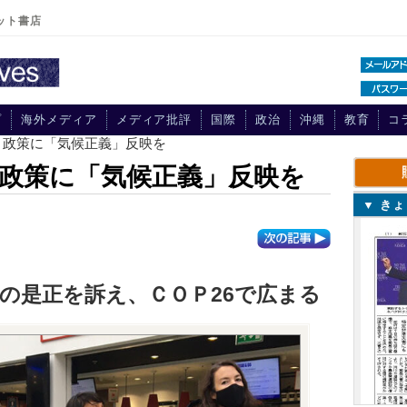
ット書店
プ
海外メディア
メディア批評
国際
政治
沖縄
教育
コ
、政策に「気候正義」反映を
政策に「気候正義」反映を
▼ き
の是正を訴え、ＣＯＰ26で広まる