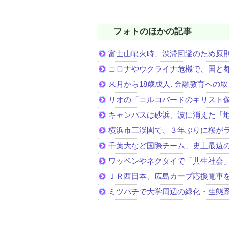
フォトのほかの記事
富士山噴火時、渋滞回避のため原
コロナやウクライナ危機で、国と
来月から18歳成人､金融教育への
リオの「コルコバードのキリスト
キャンバスは砂浜、波に消えた「
横浜市三渓園で、３年ぶりに桜が
千葉大など国際チーム、史上最遠
ワッペンやネクタイで「共生社会
ＪＲ西日本、広島カープ応援電車
ミツバチで大学周辺の緑化・生態