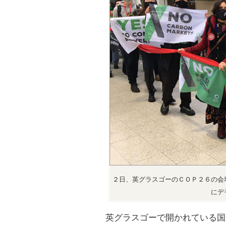
２日、英グラスゴーのＣＯＰ２６の会
にデ
英グラスゴーで開かれている国