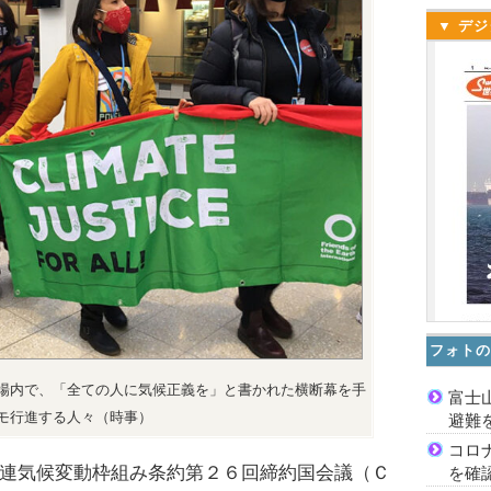
▼ デジ
フォトの
場内で、「全ての人に気候正義を」と書かれた横断幕を手
富士
モ行進する人々（時事）
避難
コロ
連気候変動枠組み条約第２６回締約国会議（Ｃ
を確