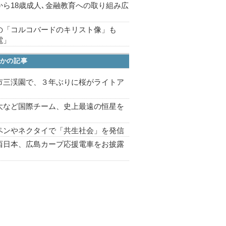
から18歳成人､金融教育への取り組み広
の「コルコバードのキリスト像」も
電」
かの記事
市三渓園で、３年ぶりに桜がライトア
プ
大など国際チーム、史上最遠の恒星を
ペンやネクタイで「共生社会」を発信
西日本、広島カープ応援電車をお披露