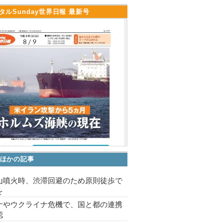
タルSunday世界日報 最新号
ほかの記事
山噴火時、渋滞回避のため原則徒歩で
を
ナやウクライナ危機で、国と都の連携
認