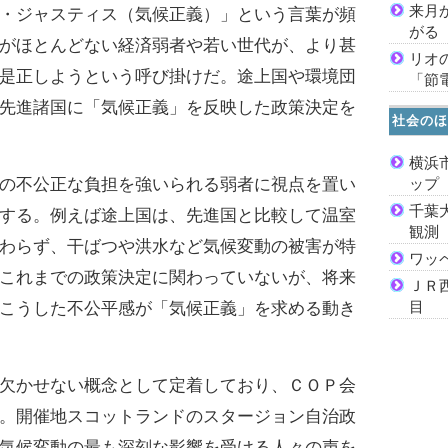
来月
・ジャスティス（気候正義）」という言葉が頻
がる
がほとんどない経済弱者や若い世代が、より甚
リオ
是正しようという呼び掛けだ。途上国や環境団
「節
先進諸国に「気候正義」を反映した政策決定を
社会のほ
横浜
の不公正な負担を強いられる弱者に視点を置い
ッ
千葉
する。例えば途上国は、先進国と比較して温室
観測
わらず、干ばつや洪水など気候変動の被害が特
ワッ
これまでの政策決定に関わっていないが、将来
ＪＲ
目
こうした不公平感が「気候正義」を求める動き
欠かせない概念として定着しており、ＣＯＰ会
。開催地スコットランドのスタージョン自治政
気候変動の最も深刻な影響を受ける人々の声を