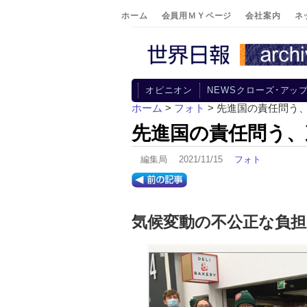
ホーム
会員用ＭＹページ
会社案内
ネ
オピニオン
NEWSクローズ･アッ
ホーム
>
フォト
> 先進国の責任問う
先進国の責任問う、
編集局 2021/11/15
フォト
気候変動の不公正な負担