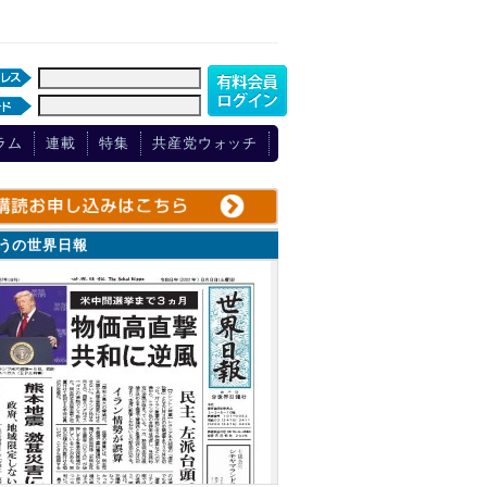
ラム
連載
特集
共産党ウォッチ
ょうの世界日報