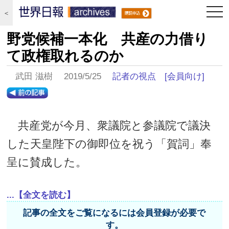
togg
＜
navi
野党候補一本化 共産の力借り
て政権取れるのか
武田 滋樹 2019/5/25
記者の視点
[会員向け]
共産党が今月、衆議院と参議院で議決
した天皇陛下の御即位を祝う「賀詞」奉
呈に賛成した。
...【全文を読む】
記事の全文をご覧になるには会員登録が必要で
す。