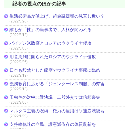
記者の視点のほかの記事
生活必需品が値上げ、超金融緩和の見直し近い？
(2022/3/26)
誰もが「性」の当事者で、人格が問われる
(2022/3/12)
バイデン米政権とロシアのウクライナ侵攻
(2022/3/05)
用意周到に図られたロシアのウクライナ侵攻
(2022/2/26)
日本も毅然とした態度でウクライナ事態に臨め
(2022/2/19)
義務教育に広がる「ジェンダーレス制服」の弊害
(2022/2/12)
玉虫色の対中非難決議 二股外交では信頼喪失
(2022/2/05)
マルクス主義の呪縛 権力の濫用はソ連崩壊後も
(2022/1/29)
支持率低迷の立民、護憲派依存の体質刷新を