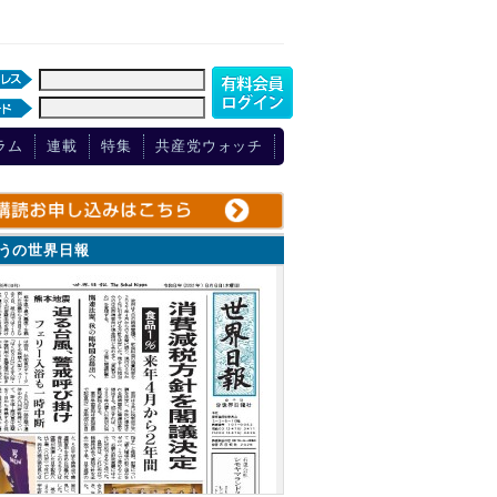
ラム
連載
特集
共産党ウォッチ
ょうの世界日報