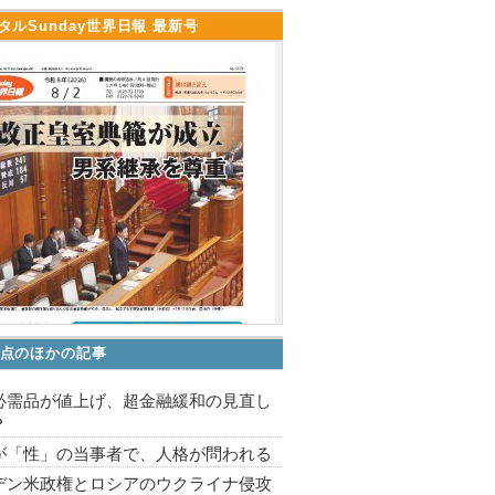
タルSunday世界日報 最新号
点のほかの記事
必需品が値上げ、超金融緩和の見直し
？
が「性」の当事者で、人格が問われる
デン米政権とロシアのウクライナ侵攻