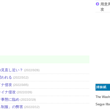
用意
攻
の見直し近い？
(2022/3/26)
問われる
(2022/3/12)
イナ侵攻
(2022/3/05)
姉妹紙
ライナ侵攻
(2022/2/26)
The Wash
ナ事態に臨め
(2022/2/19)
Segye Ilb
ス制服」の弊害
(2022/2/12)