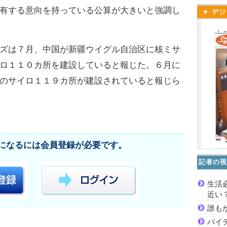
有する意向を持っている公算が大きいと強調し
▼ デジ
ズは７月、中国が新疆ウイグル自治区に核ミサ
ロ１１０カ所を建設していると報じた。６月に
のサイロ１１９カ所が建設されていると報じら
になるには会員登録が必要です。
記者の視
生活
近い
誰も
バイ