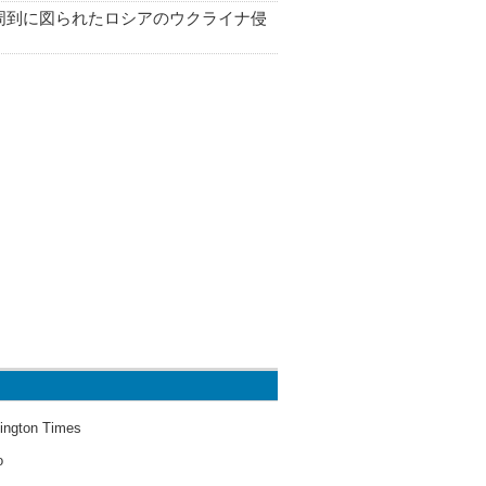
周到に図られたロシアのウクライナ侵
ington Times
o