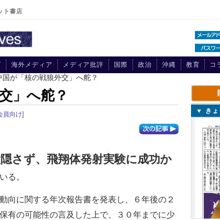
ット書店
プ
海外メディア
メディア批評
国際
政治
沖縄
教育
コ
 中国が「核の戦狼外交」へ舵？
交」へ舵？
▼ き
会員向け]
設隠さず、飛翔体発射実験に成功か
いる。
動向に関する年次報告書を発表し、６年後の２
保有の可能性の言及した上で、３０年までに少