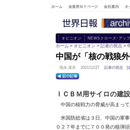
ホーム
会員用ＭＹページ
会社案内
ネ
オピニオン
NEWSクローズ･アッ
ホーム
>
オピニオン
>
記者の視点
>
中国が「核の戦狼外
池永 達夫 2021/11/27
記者の視点
[
ＩＣＢＭ用サイロの建
中国の核戦力の脅威が高まって
米国防総省は３日、中国の軍事
０２７年までに７００発の核弾頭