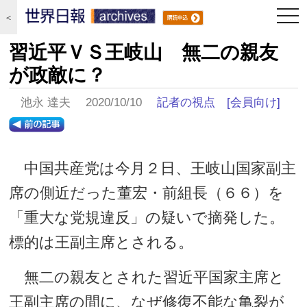
togg
＜
navi
習近平ＶＳ王岐山 無二の親友
が政敵に？
池永 達夫 2020/10/10
記者の視点
[会員向け]
中国共産党は今月２日、王岐山国家副主
席の側近だった董宏・前組長（６６）を
「重大な党規違反」の疑いで摘発した。
標的は王副主席とされる。
無二の親友とされた習近平国家主席と
王副主席の間に、なぜ修復不能な亀裂が