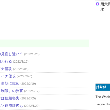
用意
攻
の見直し近い？
(2022/3/26)
問われる
(2022/3/12)
イナ侵攻
(2022/3/05)
ライナ侵攻
(2022/2/26)
ナ事態に臨め
(2022/2/19)
姉妹紙
ス制服」の弊害
(2022/2/12)
The Wash
では信頼喪失
(2022/2/05)
Segye Ilb
はソ連崩壊後も
(2022/1/29)