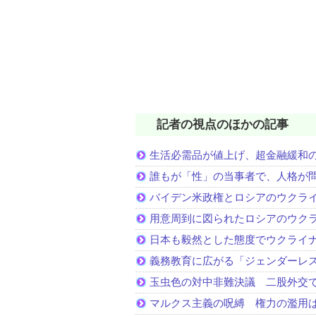
記者の視点のほかの記事
生活必需品が値上げ、超金融緩和
誰もが「性」の当事者で、人格が
バイデン米政権とロシアのウクラ
用意周到に図られたロシアのウク
日本も毅然とした態度でウクライ
義務教育に広がる「ジェンダーレ
玉虫色の対中非難決議 二股外交
マルクス主義の呪縛 権力の濫用