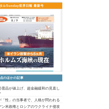
タルSunday世界日報 最新号
点のほかの記事
必需品が値上げ、超金融緩和の見直し
？
が「性」の当事者で、人格が問われる
デン米政権とロシアのウクライナ侵攻