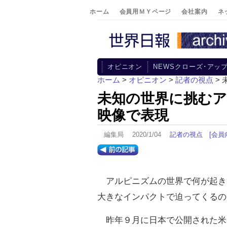
ホーム
会員用ＭＹページ
会社案内
ネ
オピニオン
NEWSクローズ･アッ
ホーム
>
オピニオン
>
記者の視点
>
未知の世界に挑む
映像で表現
編集局 2020/1/04
記者の視点
[会員
アルピニズムの世界で何が起き
大きなインパクトで迫ってくるの
昨年９月に日本で公開された米