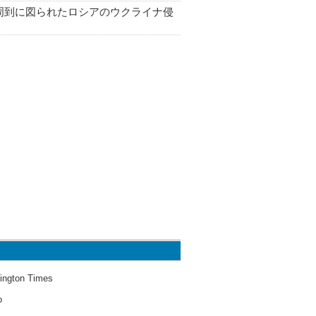
周到に図られたロシアのウクライナ侵
ington Times
o