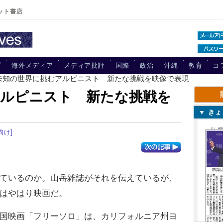
ット書店
プ
海外メディア
メディア批評
国際
政治
沖縄
教育
コ
 未知の世界に挑むアルピニスト 新たな挑戦を映像で表現
アルピニスト 新たな挑戦を
▼ き
向け]
ているのか。山岳雑誌がそれを伝えているが、
はやはり映画だ。
国映画「フリーソロ」は、カリフォルニア州ヨ