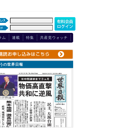
ラム
連載
特集
共産党ウォッチ
ょうの世界日報