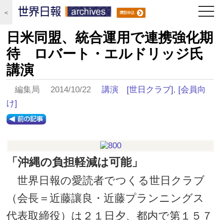
togg
＜
navi
日米同盟、統合運用で連携強化期
待 ロバート・エルドリッジ氏
講演
編集局 2014/10/22
講演
[世日クラブ]
,
[会員向
け]
「沖縄の負担軽減は可能」
世界日報の愛読者でつくる世日クラブ
（会長＝近藤讓良・近藤プランニングス
代表取締役）は２１日夕、都内で第１５７