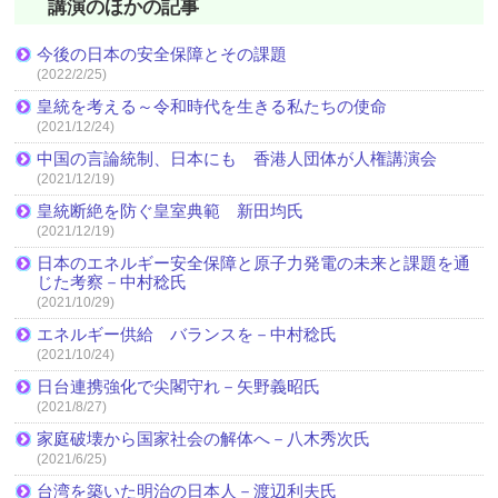
講演のほかの記事
今後の日本の安全保障とその課題
(2022/2/25)
皇統を考える～令和時代を生きる私たちの使命
(2021/12/24)
中国の言論統制、日本にも 香港人団体が人権講演会
(2021/12/19)
皇統断絶を防ぐ皇室典範 新田均氏
(2021/12/19)
日本のエネルギー安全保障と原子力発電の未来と課題を通
じた考察－中村稔氏
(2021/10/29)
エネルギー供給 バランスを－中村稔氏
(2021/10/24)
日台連携強化で尖閣守れ－矢野義昭氏
(2021/8/27)
家庭破壊から国家社会の解体へ－八木秀次氏
(2021/6/25)
台湾を築いた明治の日本人－渡辺利夫氏