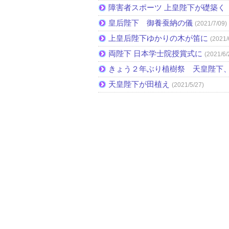
障害者スポーツ 上皇陛下が礎築く 
皇后陛下 御養蚕納の儀
(2021/7/09)
上皇后陛下ゆかりの木が笛に
(2021/
両陛下 日本学士院授賞式に
(2021/6/
きょう２年ぶり植樹祭 天皇陛下
天皇陛下が田植え
(2021/5/27)