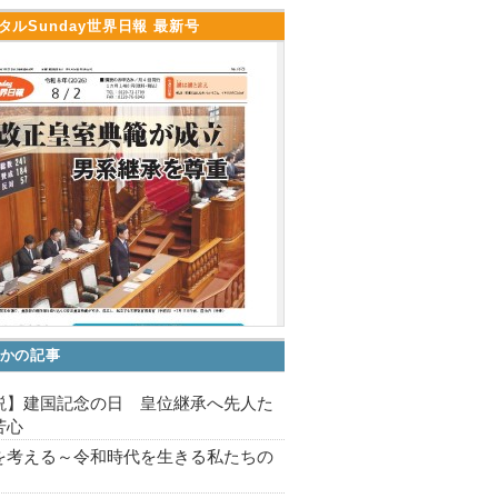
タルSunday世界日報 最新号
かの記事
説】建国記念の日 皇位継承へ先人た
苦心
を考える～令和時代を生きる私たちの