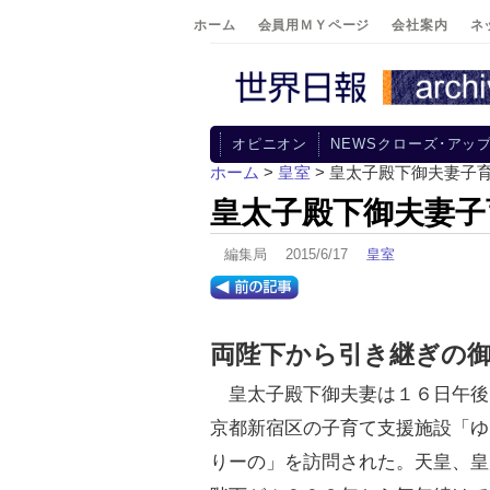
ホーム
会員用ＭＹページ
会社案内
ネ
オピニオン
NEWSクローズ･アッ
ホーム
>
皇室
> 皇太子殿下御夫妻子
皇太子殿下御夫妻子
編集局 2015/6/17
皇室
両陛下から引き継ぎの
皇太子殿下御夫妻は１６日午後
京都新宿区の子育て支援施設「ゆ
りーの」を訪問された。天皇、皇