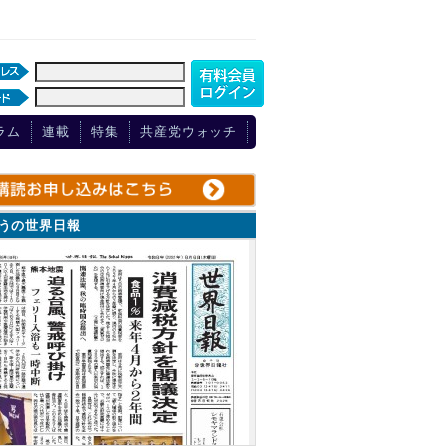
ラム
連載
特集
共産党ウォッチ
ょうの世界日報