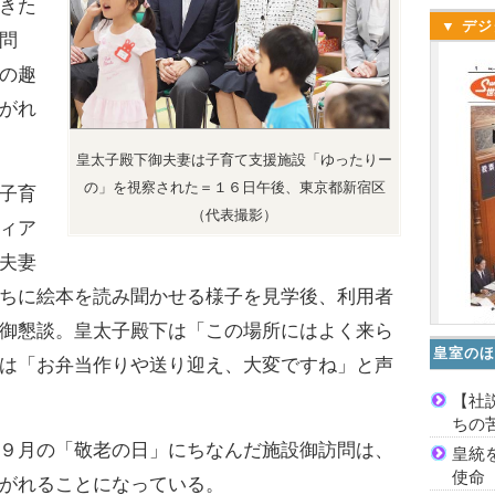
きた
▼ デジ
問
の趣
がれ
皇太子殿下御夫妻は子育て支援施設「ゆったりー
の」を視察された＝１６日午後、東京都新宿区
子育
（代表撮影）
ィア
夫妻
ちに絵本を読み聞かせる様子を見学後、利用者
御懇談。皇太子殿下は「この場所にはよく来ら
皇室のほ
は「お弁当作りや送り迎え、大変ですね」と声
【社
ちの
９月の「敬老の日」にちなんだ施設御訪問は、
皇統
使命
がれることになっている。