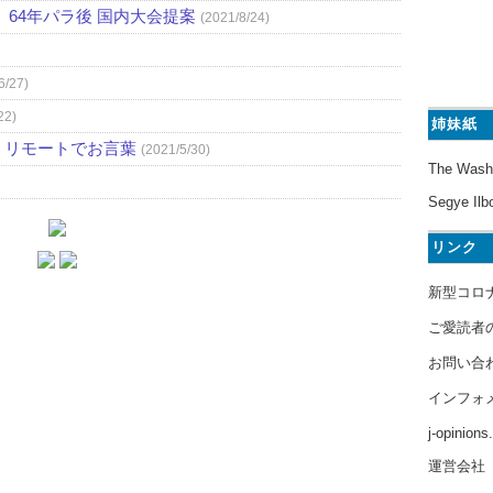
64年パラ後 国内大会提案
(2021/8/24)
6/27)
22)
姉妹紙
、リモートでお言葉
(2021/5/30)
The Wash
Segye Ilb
リンク
新型コロ
ご愛読者
お問い合
インフォ
j-opinion
運営会社