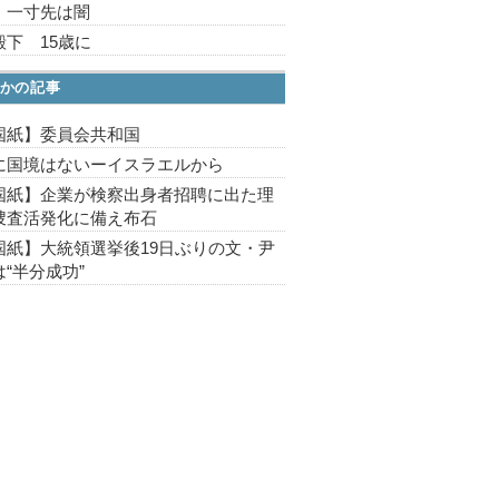
、一寸先は闇
殿下 15歳に
かの記事
国紙】委員会共和国
に国境はないーイスラエルから
国紙】企業が検察出身者招聘に出た理
捜査活発化に備え布石
国紙】大統領選挙後19日ぶりの文・尹
“半分成功”