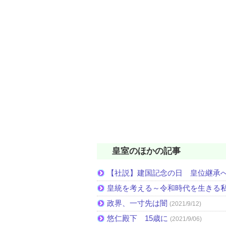
皇室のほかの記事
【社説】建国記念の日 皇位継承
皇統を考える～令和時代を生きる
政界、一寸先は闇
(2021/9/12)
悠仁殿下 15歳に
(2021/9/06)