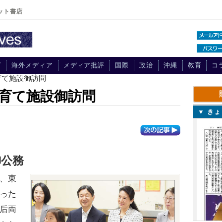
ット書店
プ
海外メディア
メディア批評
国際
政治
沖縄
教育
コ
育て施設御訪問
育て施設御訪問
▼ き
御公務
、東
った
后両