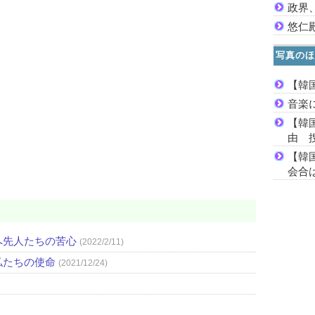
政界
悠仁
写真のほ
【韓
音楽
【韓
由 
【韓
会合は
へ先人たちの苦心
(2022/2/11)
私たちの使命
(2021/12/24)