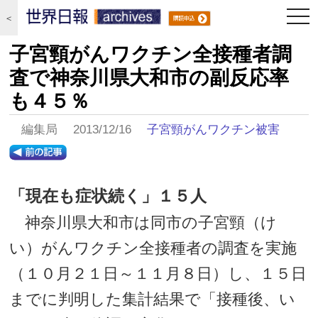
togg
＜
navi
子宮頸がんワクチン全接種者調
査で神奈川県大和市の副反応率
も４５％
編集局 2013/12/16
子宮頸がんワクチン被害
「現在も症状続く」１５人
神奈川県大和市は同市の子宮頸（け
い）がんワクチン全接種者の調査を実施
（１０月２１日～１１月８日）し、１５日
までに判明した集計結果で「接種後、い