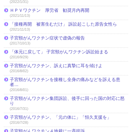
(2022/1/31)
ＨＰＶワクチン 厚労省 勧奨月内再開
(2021/11/13)
「接種再開 被害生むだけ」 訴訟起こした原告女性ら
(2021/11/13)
子宮頸がんワクチン症状で虚偽の報告
(2017/10/13)
「体元に戻して」 子宮頸がんワクチン訴訟始まる
(2016/9/29)
子宮頸がんワクチン、訴えに真摯に耳を傾けよ
(2016/8/02)
子宮頸がんワクチンを接種し全身の痛みなどを訴える患
者…
(2016/8/01)
子宮頸がんワクチン集団訴訟、後手に回った国の対応に怒
り
(2016/7/31)
子宮頸がんワクチン、「元の体に」「恒久支援を」
(2016/7/28)
子宮頸がんワクチン４地裁に一斉提訴