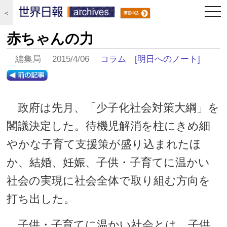
togg
＜
navi
赤ちゃんの力
編集局 2015/4/06
コラム
[明日へのノート]
政府は先月、「少子化社会対策大綱」を
閣議決定した。待機児解消を柱にきめ細
やかな子育て支援策が盛り込まれたほ
か、結婚、妊娠、子供・子育てに温かい
社会の実現に社会全体で取り組む方向を
打ち出した。
子供・子育てに温かい社会とは、子供