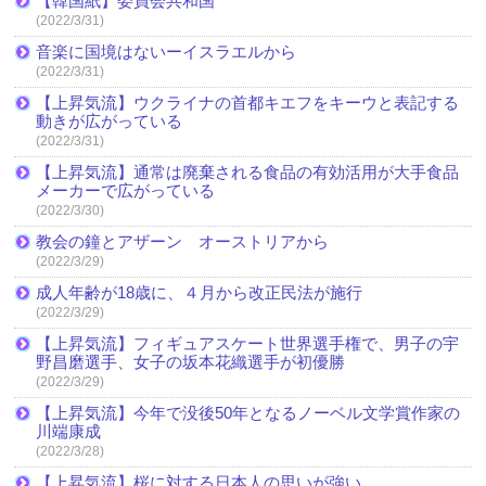
【韓国紙】委員会共和国
(2022/3/31)
音楽に国境はないーイスラエルから
(2022/3/31)
【上昇気流】ウクライナの首都キエフをキーウと表記する
動きが広がっている
(2022/3/31)
【上昇気流】通常は廃棄される食品の有効活用が大手食品
メーカーで広がっている
(2022/3/30)
教会の鐘とアザーン オーストリアから
(2022/3/29)
成人年齢が18歳に、４月から改正民法が施行
(2022/3/29)
【上昇気流】フィギュアスケート世界選手権で、男子の宇
野昌磨選手、女子の坂本花織選手が初優勝
(2022/3/29)
【上昇気流】今年で没後50年となるノーベル文学賞作家の
川端康成
(2022/3/28)
【上昇気流】桜に対する日本人の思いが強い