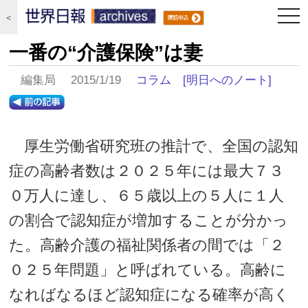
togg
＜
navi
一番の“介護保険”は妻
編集局 2015/1/19
コラム
[明日へのノート]
厚生労働省研究班の推計で、全国の認知
症の高齢者数は２０２５年には最大７３
０万人に達し、６５歳以上の５人に１人
の割合で認知症が増加することが分かっ
た。高齢介護の福祉関係者の間では「２
０２５年問題」と呼ばれている。高齢に
なればなるほど認知症になる確率が高く