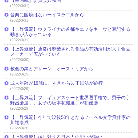
【韓国紙】委員会共和国
(2022/3/31)
音楽に国境はないーイスラエルから
(2022/3/31)
【上昇気流】ウクライナの首都キエフをキーウと表記する
動きが広がっている
(2022/3/31)
【上昇気流】通常は廃棄される食品の有効活用が大手食品
メーカーで広がっている
(2022/3/30)
教会の鐘とアザーン オーストリアから
(2022/3/29)
成人年齢が18歳に、４月から改正民法が施行
(2022/3/29)
【上昇気流】フィギュアスケート世界選手権で、男子の宇
野昌磨選手、女子の坂本花織選手が初優勝
(2022/3/29)
【上昇気流】今年で没後50年となるノーベル文学賞作家の
川端康成
(2022/3/28)
【上昇気流】桜に対する日本人の思いが強い