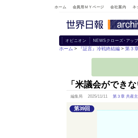
ホーム
会員用ＭＹページ
会社案内
ネ
オピニオン
NEWSクローズ･アッ
ホーム
>
『証言』冷戦終結編
>
第３
「米議会ができな
編集局 2025/11/11
第３章 共産
第39回