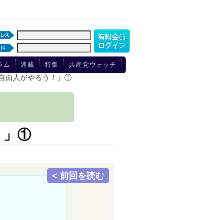
ラム
連載
特集
共産党ウォッチ
れ自由人がやろう！」①
！」①
< 前回を読む