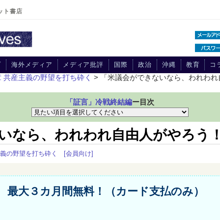
ット書店
プ
海外メディア
メディア批評
国際
政治
沖縄
教育
コ
章 共産主義の野望を打ち砕く
> 「米議会ができないなら、われわ
「証言」冷戦終結編
ー目次
いなら、われわれ自由人がやろう
主義の野望を打ち砕く
[会員向け]
最大３カ月間無料！（カード支払のみ）