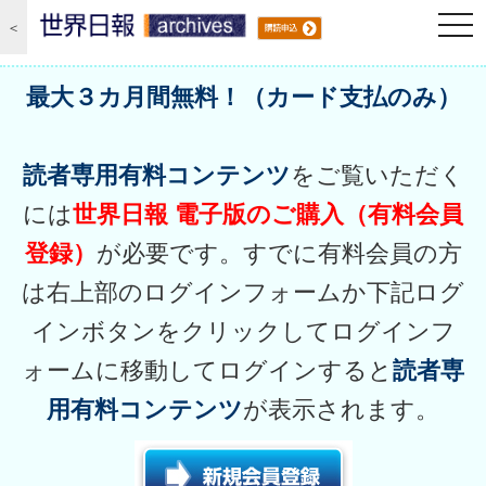
togg
＜
navi
最大３カ月間無料！（カード支払のみ）
読者専用有料コンテンツ
をご覧いただく
には
世界日報 電子版のご購入（有料会員
登録）
が必要です。すでに有料会員の方
は右上部のログインフォームか下記ログ
インボタンをクリックしてログインフ
ォームに移動してログインすると
読者専
用有料コンテンツ
が表示されます。