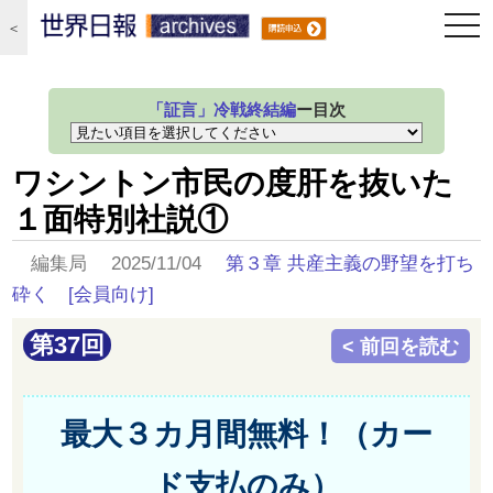
togg
＜
navi
「証言」冷戦終結編
ー目次
ワシントン市民の度肝を抜いた
１面特別社説①
編集局 2025/11/04
第３章 共産主義の野望を打ち
砕く
[会員向け]
第37回
< 前回を読む
最大３カ月間無料！（カー
ド支払のみ）