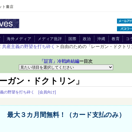
ット書店
プ
海外メディア
メディア批評
国際
政治
沖縄
教育
コ
章 共産主義の野望を打ち砕く
> 自由のための「レーガン・ドクトリ
「証言」冷戦終結編
ー目次
ーガン・ドクトリン」
主義の野望を打ち砕く
[会員向け]
最大３カ月間無料！（カード支払のみ）