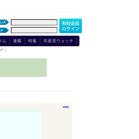
ラム
連載
特集
共産党ウォッチ
ン」