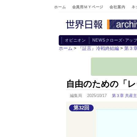
ホーム
会員用ＭＹページ
会社案内
ネ
オピニオン
NEWSクローズ･アッ
ホーム
>
『証言』冷戦終結編
>
第３
自由のための「レ
編集局 2025/10/17
第３章 共産
第32回