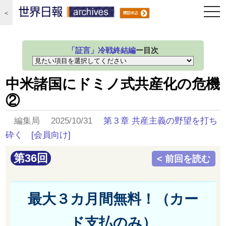
togg
＜
navi
「証言」冷戦終結編
ー目次
中米諸国にドミノ式共産化の危機
②
編集局 2025/10/31
第３章 共産主義の野望を打ち
砕く
[会員向け]
第36回
< 前回を読む
最大３カ月間無料！（カー
ド支払のみ）