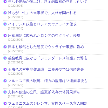
生活必需品が値上げ、超金融緩和の見直し近い？
(2022/3/26)
誰もが「性」の当事者で、人格が問われる
(2022/3/12)
バイデン米政権とロシアのウクライナ侵攻
(2022/3/05)
用意周到に図られたロシアのウクライナ侵攻
(2022/2/26)
日本も毅然とした態度でウクライナ事態に臨め
(2022/2/19)
義務教育に広がる「ジェンダーレス制服」の弊害
(2022/2/12)
玉虫色の対中非難決議 二股外交では信頼喪失
(2022/2/05)
マルクス主義の呪縛 権力の濫用はソ連崩壊後も
(2022/1/29)
支持率低迷の立民、護憲派依存の体質刷新を
(2022/1/22)
フェミニズムのジレンマ、女性スペース立入問題
(2022/1/15)