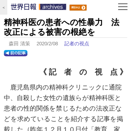
togg
＜
navi
精神科医の患者への性暴力 法
改正による被害の根絶を
森田 清策 2020/2/08
記者の視点
《 記 者 の 視 点 》
鹿児島県内の精神科クリニックに通院
中、自殺した女性の遺族らが精神科医と
患者の性的関係を禁じるための法改正な
どを求めていることを紹介する記事を掲
載した（昨年１２月１０日付「教育 家