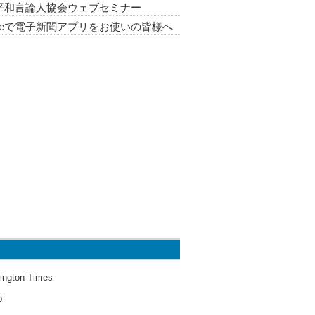
平和言論人協会ウェブセミナー
oneで電子新聞アプリをお使いの皆様へ
ington Times
o