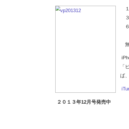
１
３
６
１
無
iP
「ビ
ば
iT
２０１３年12月号発売中