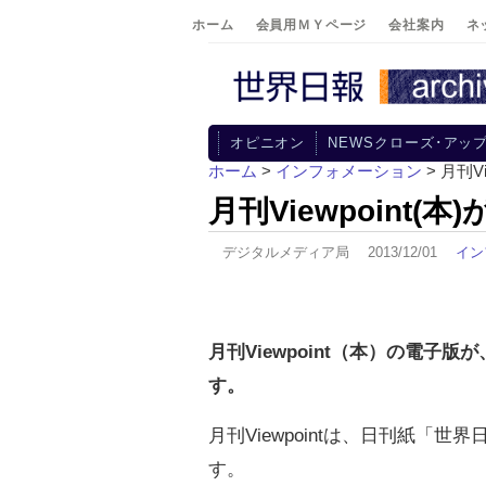
ホーム
会員用ＭＹページ
会社案内
ネ
オピニオン
NEWSクローズ･アッ
ホーム
>
インフォメーション
> 月刊Vi
月刊Viewpoint(本)
デジタルメディア局 2013/12/01
イン
月刊Viewpoint（本）の電子版が、
す。
月刊Viewpointは、日刊紙「
す。