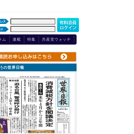
ラム
連載
特集
共産党ウォッチ
ょうの世界日報