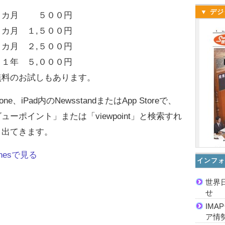
▼ デジ
カ月 ５００円
カ月 １,５００円
カ月 ２,５００円
年 ５,０００円
料のお試しもあります。
hone、iPad内のNewsstandまたはApp Storeで、
ューポイント」または「viewpoint」と検索すれ
、出てきます。
unesで見る
インフォ
世界
せ
IM
ア情