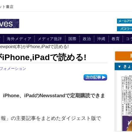
ット書店
プ
海外メディア
メディア批評
国際
政治
沖縄
教育
コ
ewpoint(本)がiPhone,iPadで読める!
がiPhone,iPadで読める!
▼ き
フォメーション
iPhone、iPadのNewsstandで定期購読できま
世界日報」の主要記事をまとめたダイジェスト版で