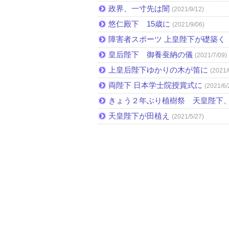
政界、一寸先は闇
(2021/9/12)
悠仁殿下 15歳に
(2021/9/06)
障害者スポーツ 上皇陛下が礎築く 
皇后陛下 御養蚕納の儀
(2021/7/09)
上皇后陛下ゆかりの木が笛に
(2021/
両陛下 日本学士院授賞式に
(2021/6/
きょう２年ぶり植樹祭 天皇陛下
天皇陛下が田植え
(2021/5/27)