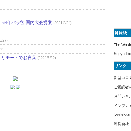
64年パラ後 国内大会提案
(2021/8/24)
姉妹紙
6/27)
The Wash
22)
Segye Ilb
、リモートでお言葉
(2021/5/30)
リンク
新型コロ
ご愛読者
お問い合
インフォ
j-opinion
運営会社