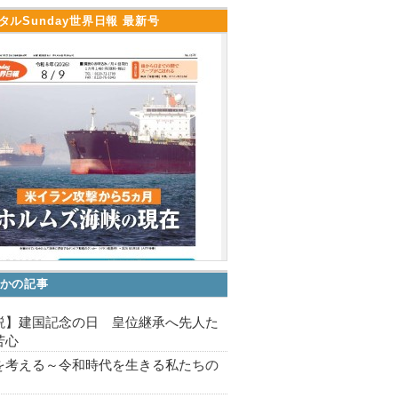
タルSunday世界日報 最新号
かの記事
説】建国記念の日 皇位継承へ先人た
苦心
を考える～令和時代を生きる私たちの