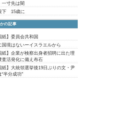
、一寸先は闇
殿下 15歳に
かの記事
国紙】委員会共和国
に国境はないーイスラエルから
国紙】企業が検察出身者招聘に出た理
捜査活発化に備え布石
国紙】大統領選挙後19日ぶりの文・尹
“半分成功”