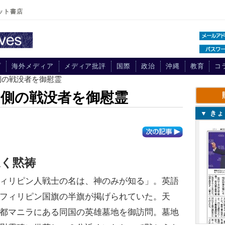
ット書店
プ
海外メディア
メディア批評
国際
政治
沖縄
教育
コ
側の戦没者を御慰霊
側の戦没者を御慰霊
▼ き
近く黙祷
ィリピン人戦士の名は、神のみが知る」。英語
フィリピン国旗の半旗が掲げられていた。天
都マニラにある同国の英雄墓地を御訪問。墓地