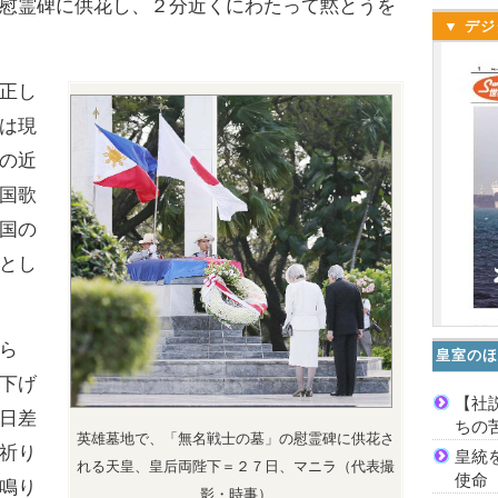
慰霊碑に供花し、２分近くにわたって黙とうを
▼ デジ
正し
は現
の近
国歌
国の
とし
ら
皇室のほ
下げ
【社
日差
ちの
英雄墓地で、「無名戦士の墓」の慰霊碑に供花さ
祈り
皇統
れる天皇、皇后両陛下＝２７日、マニラ（代表撮
使命
鳴り
影・時事）