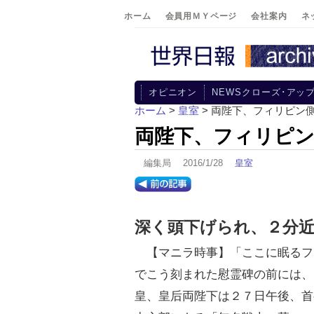
ホーム
会員用ＭＹページ
会社案内
ネ
オピニオン
NEWSクローズ･アッ
ホーム
>
皇室
> 両陛下、フィリピン
両陛下、フィリピン
編集局 2016/1/28
皇室
深く頭下げられ、２分
【マニラ時事】「ここに眠るフ
でこう刻まれた慰霊碑の前には、
皇、皇后両陛下は２７日午後、首