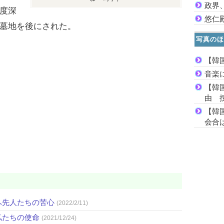
政界
度深
悠仁
墓地を後にされた。
写真のほ
【韓
音楽
【韓
由 
【韓
会合は
へ先人たちの苦心
(2022/2/11)
私たちの使命
(2021/12/24)