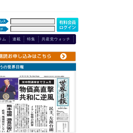
ラム
連載
特集
共産党ウォッチ
ょうの世界日報