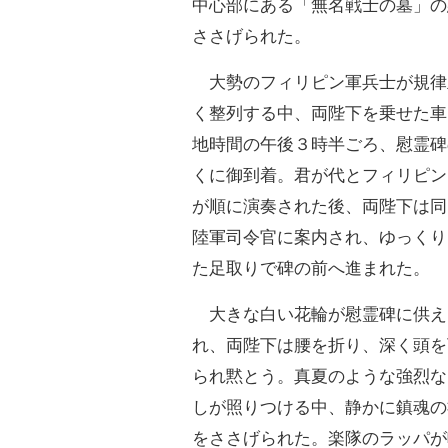
中心部にある「無名戦士の墓」の
ささげられた。
大勢のフィリピン軍兵士が規律
く整列する中、両陛下を乗せた車
地時間の午後３時半ごろ、慰霊碑
くに御到着。君が代とフィリピン
が順に演奏された後、両陛下は同
陸軍司令官に案内され、ゆっくり
た足取りで碑の前へ進まれた。
大きな白い花輪が慰霊碑に供え
れ、両陛下は腰を折り、深く頭を
られ黙とう。真夏のような強烈な
しが照りつける中、静かに鎮魂の
をささげられた。楽隊のラッパが