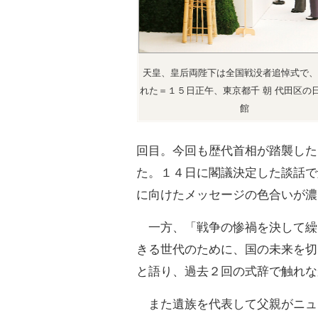
天皇、皇后両陛下は全国戦没者追悼式で、
れた＝１５日正午、東京都千 朝 代田区の
館
回目。今回も歴代首相が踏襲した
た。１４日に閣議決定した談話で
に向けたメッセージの色合いが濃
一方、「戦争の惨禍を決して繰
きる世代のために、国の未来を切
と語り、過去２回の式辞で触れな
また遺族を代表して父親がニュ