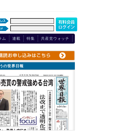
ラム
連載
特集
共産党ウォッチ
ょうの世界日報