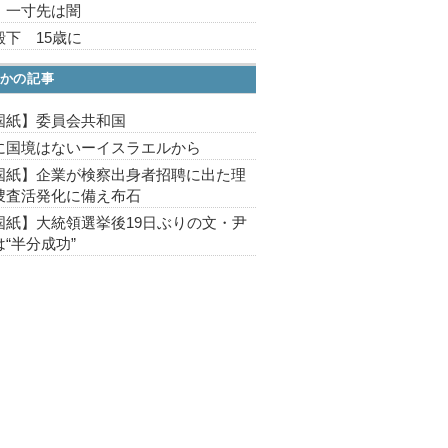
、一寸先は闇
殿下 15歳に
かの記事
国紙】委員会共和国
に国境はないーイスラエルから
国紙】企業が検察出身者招聘に出た理
捜査活発化に備え布石
国紙】大統領選挙後19日ぶりの文・尹
“半分成功”