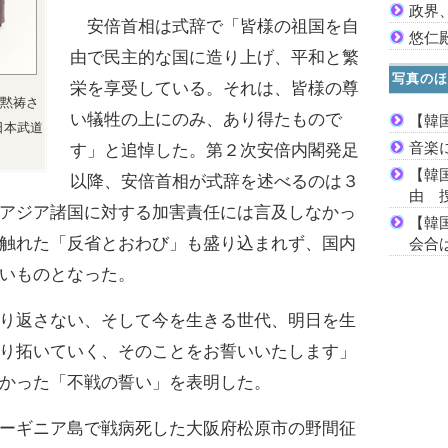
政界
安倍首相は式辞で「皆様の祖国を自
悠仁
由で民主的な国に造り上げ、平和と繁
写真のほ
栄を享受している。それは、皆様の尊
黙祷さ
い犠牲の上にのみ、あり得たもので
【韓
日本武道
音楽
す」と追悼した。第２次安倍内閣発足
【韓
以降、安倍首相が式辞を述べるのは３
由 
アジア諸国に対する加害責任には言及しなかっ
【韓
触れた「反省とおわび」も盛り込まれず、国内
会合は
いものとなった。
り返さない、そして今を生きる世代、明日を生
り拓いていく、そのことをお誓いいたします」
かった「不戦の誓い」を表明した。
ーギニア島で戦病死した大阪府松原市の野間征