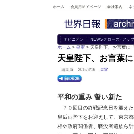
ホーム
会員用ＭＹページ
会社案内
ネ
オピニオン
NEWSクローズ･アッ
ホーム
>
皇室
> 天皇陛下、お言葉に
天皇陛下、お言葉に
編集局 2015/8/16
皇室
平和の重み 誓い新た
７０回目の終戦記念日を迎えた
皇后両陛下をお迎えして、東京都
相や政府関係者、戦没者遺族ら計