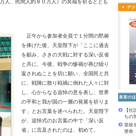
万人、民間人約８０万人）の冥福を祈るととも
▼ デジ
正午から参加者全員で１分間の黙祷
を捧げた後、天皇陛下が「ここに過去
を顧み、さきの大戦に対する深い反省
と共に、今後、戦争の惨禍が再び繰り
返されぬことを切に願い、全国民と共
に、戦陣に散り戦禍に倒れた人々に対
し、心からなる追悼の意を表し、世界
皇室のほ
の平和と我が国の一層の発展を祈りま
【社
す」とお言葉を述べられた。天皇陛下
ちの
が、追悼式のお言葉の中で「深い反
皇統
省」に言及されたのは、初めて。
使命