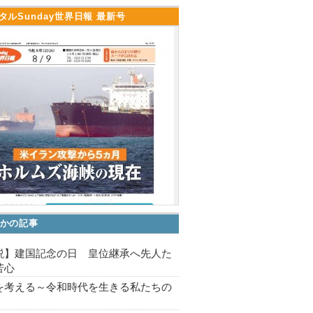
タルSunday世界日報 最新号
かの記事
説】建国記念の日 皇位継承へ先人た
苦心
を考える～令和時代を生きる私たちの