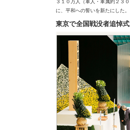
３１０万人（軍人・軍属約２３０
に、平和への誓いを新たにした。
東京で全国戦没者追悼式