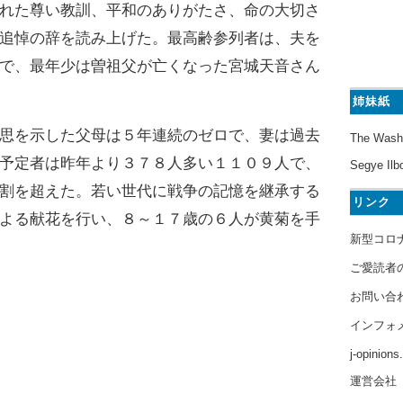
れた尊い教訓、平和のありがたさ、命の大切さ
追悼の辞を読み上げた。最高齢参列者は、夫を
で、最年少は曽祖父が亡くなった宮城天音さん
姉妹紙
思を示した父母は５年連続のゼロで、妻は過去
The Wash
予定者は昨年より３７８人多い１１０９人で、
Segye Ilb
割を超えた。若い世代に戦争の記憶を継承する
リンク
よる献花を行い、８～１７歳の６人が黄菊を手
新型コロ
ご愛読者
お問い合
インフォ
j-opinion
運営会社