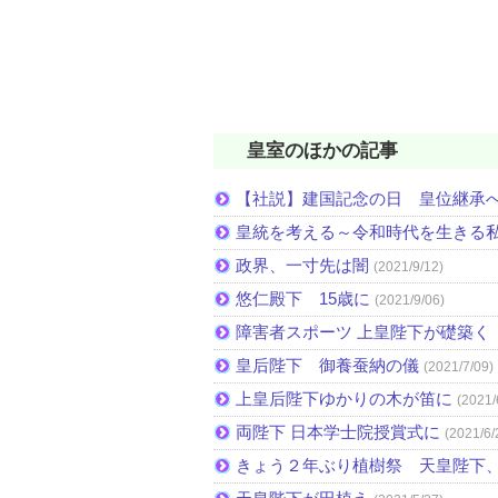
皇室のほかの記事
【社説】建国記念の日 皇位継承
皇統を考える～令和時代を生きる
政界、一寸先は闇
(2021/9/12)
悠仁殿下 15歳に
(2021/9/06)
障害者スポーツ 上皇陛下が礎築く 
皇后陛下 御養蚕納の儀
(2021/7/09)
上皇后陛下ゆかりの木が笛に
(2021/
両陛下 日本学士院授賞式に
(2021/6/
きょう２年ぶり植樹祭 天皇陛下