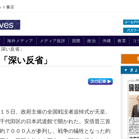
ット書店
プ
海外メディア
メディア批評
国際
政治
沖縄
教育
コ
「深い反省」
「深い反省」
▼ き
１５日、政府主催の全国戦没者追悼式が天皇、
千代田区の日本武道館で開かれた。安倍晋三首
約７０００人が参列し、戦争の犠牲となった約