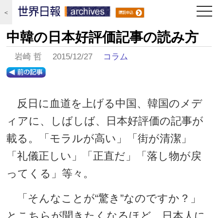
togg
＜
navi
中韓の日本好評価記事の読み方
岩崎 哲 2015/12/27
コラム
反日に血道を上げる中国、韓国のメデ
ィアに、しばしば、日本好評価の記事が
載る。「モラルが高い」「街が清潔」
「礼儀正しい」「正直だ」「落し物が戻
ってくる」等々。
「そんなことが“驚き”なのですか？」
とこちらが聞きたくなるほど、日本人に