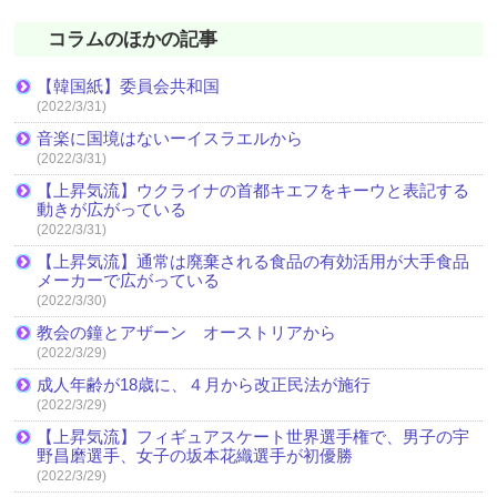
コラムのほかの記事
【韓国紙】委員会共和国
(2022/3/31)
音楽に国境はないーイスラエルから
(2022/3/31)
【上昇気流】ウクライナの首都キエフをキーウと表記する
動きが広がっている
(2022/3/31)
【上昇気流】通常は廃棄される食品の有効活用が大手食品
メーカーで広がっている
(2022/3/30)
教会の鐘とアザーン オーストリアから
(2022/3/29)
成人年齢が18歳に、４月から改正民法が施行
(2022/3/29)
【上昇気流】フィギュアスケート世界選手権で、男子の宇
野昌磨選手、女子の坂本花織選手が初優勝
(2022/3/29)