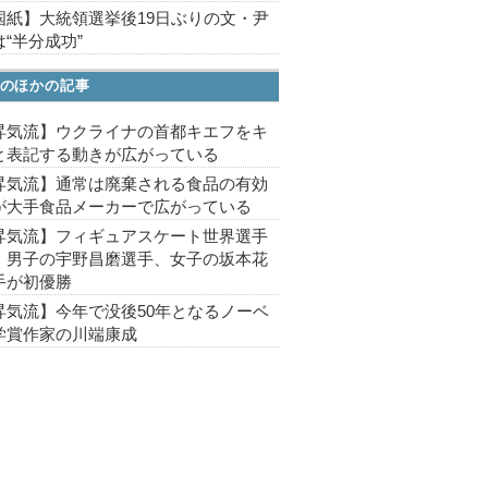
国紙】大統領選挙後19日ぶりの文・尹
“半分成功”
のほかの記事
昇気流】ウクライナの首都キエフをキ
と表記する動きが広がっている
昇気流】通常は廃棄される食品の有効
が大手食品メーカーで広がっている
昇気流】フィギュアスケート世界選手
、男子の宇野昌磨選手、女子の坂本花
手が初優勝
昇気流】今年で没後50年となるノーベ
学賞作家の川端康成