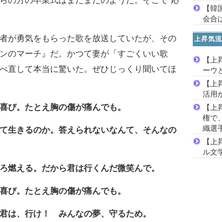
らの方の卒業式はまだまだのようだ。そこで“応
【韓
会合は
者が勇気をもらった歌を放送していたが、その
上昇気流
ンのマーチ』だ。かつて妻が「すごくいい歌
【上
べ直して本当に驚いた。ぜひじっくり聞いてほ
ーウ
【上
活用
喜び。たとえ胸の傷が痛んでも。
【上
権で
織選
て生きるのか。答えられないなんて、そんなの
【上
ル文
ろ燃える。だから君は行くんだ微笑んで。
喜び。たとえ胸の傷が痛んでも。
君は、行け！ みんなの夢、守るため。