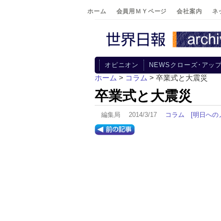
ホーム
会員用ＭＹページ
会社案内
ネ
オピニオン
NEWSクローズ･アッ
ホーム
>
コラム
> 卒業式と大震災
卒業式と大震災
編集局 2014/3/17
コラム
[明日への