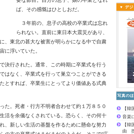
要な節目。自分の息子、娘の卒業となれ
▼ デジ
ば、その感慨はひとしおだ。
３年前の、息子の高校の卒業式は忘れ
られない。直前に東日本大震災があり、
に、東北の甚大な被害が明らかになる中で自粛
宙に浮いていた。
で決行された。通常、この時期に卒業式を行う
ではなく、卒業式を行って巣立つことができる
たとすれば、卒業生にとってより価値ある式典
写真のほ
った。死者・行方不明者合わせて約１万８５０
【韓
生活を余儀なくされている。恐らく、その何十
音楽
【韓
れ、新しい生活の基盤を作るために懸命な努力
由 