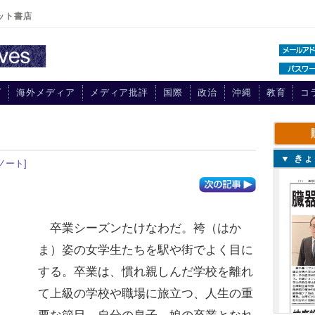
ット書店
プ
海外メディア
メディア批評
国際
政治
沖縄
教育
コ
▼ き
ノート]
卒業シーズンたけなわだ。袴（はか
ま）姿の女学生たちを駅や街でよく目に
する。卒業は、慣れ親しんだ学校を離れ
て上級の学校や職場に旅立つ、人生の重