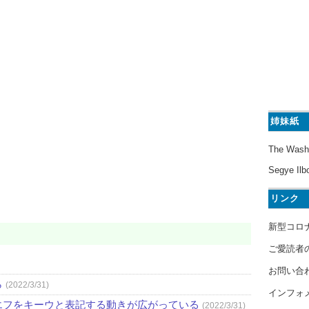
姉妹紙
The Wash
Segye Ilb
リンク
新型コロ
ご愛読者
お問い合
ら
(2022/3/31)
インフォ
エフをキーウと表記する動きが広がっている
(2022/3/31)