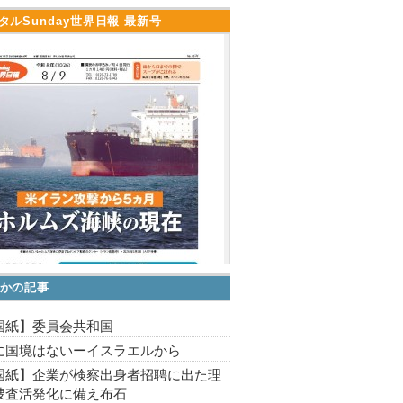
タルSunday世界日報 最新号
かの記事
国紙】委員会共和国
に国境はないーイスラエルから
国紙】企業が検察出身者招聘に出た理
捜査活発化に備え布石