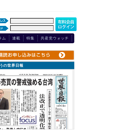
ラム
連載
特集
共産党ウォッチ
ょうの世界日報