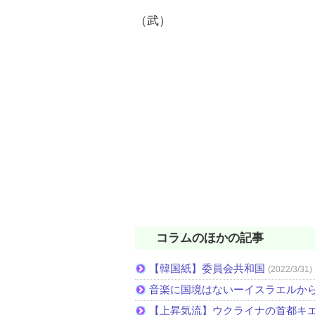
（武）
コラムのほかの記事
【韓国紙】委員会共和国
(2022/3/31)
音楽に国境はないーイスラエルか
【上昇気流】ウクライナの首都キ