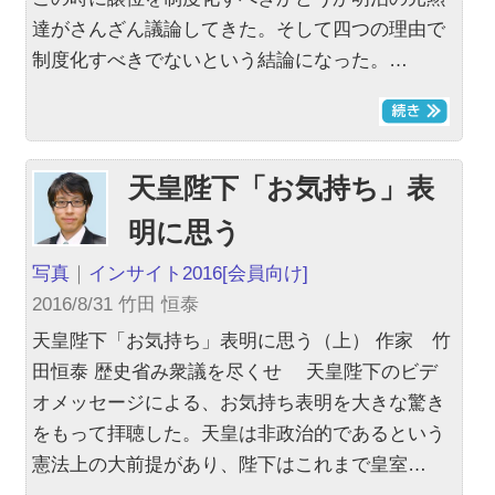
達がさんざん議論してきた。そして四つの理由で
制度化すべきでないという結論になった。…
天皇陛下「お気持ち」表
明に思う
写真
｜
インサイト2016
[会員向け]
2016/8/31 竹田 恒泰
天皇陛下「お気持ち」表明に思う（上） 作家 竹
田恒泰 歴史省み衆議を尽くせ 天皇陛下のビデ
オメッセージによる、お気持ち表明を大きな驚き
をもって拝聴した。天皇は非政治的であるという
憲法上の大前提があり、陛下はこれまで皇室…