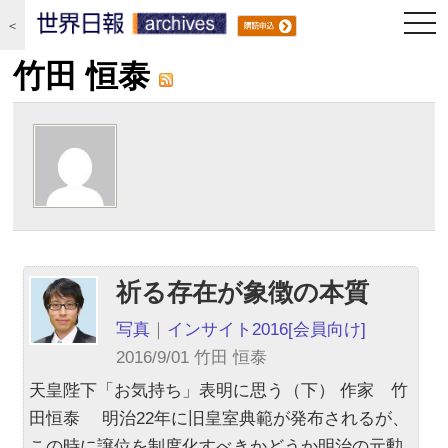
togg
＜
navi
竹田 恒泰
祈る存在が象徴の本質
写真
｜
インサイト2016
[会員向け]
2016/9/01 竹田 恒泰
天皇陛下「お気持ち」表明に思う（下） 作家 竹
田恒泰 明治22年に旧皇室典範が発布されるが、
この時に譲位を制度化すべきかどうか明治の元勲