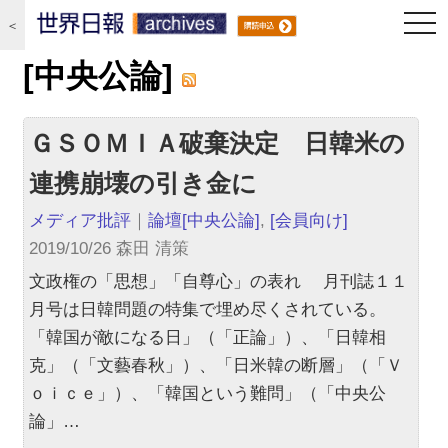
togg
＜
navi
[中央公論]
ＧＳＯＭＩＡ破棄決定 日韓米の
連携崩壊の引き金に
メディア批評
｜
論壇
[中央公論]
,
[会員向け]
2019/10/26 森田 清策
文政権の「思想」「自尊心」の表れ 月刊誌１１
月号は日韓問題の特集で埋め尽くされている。
「韓国が敵になる日」（「正論」）、「日韓相
克」（「文藝春秋」）、「日米韓の断層」（「Ｖ
ｏｉｃｅ」）、「韓国という難問」（「中央公
論」…