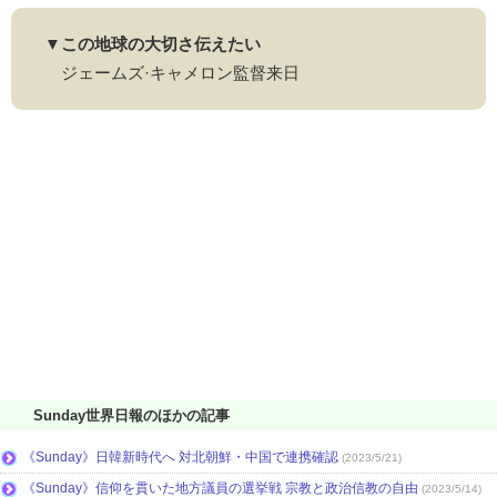
▼この地球の大切さ伝えたい
ジェームズ·キャメロン監督来日
Sunday世界日報のほかの記事
《Sunday》日韓新時代へ 対北朝鮮・中国で連携確認
(2023/5/21)
《Sunday》信仰を貫いた地方議員の選挙戦 宗教と政治信教の自由
(2023/5/14)