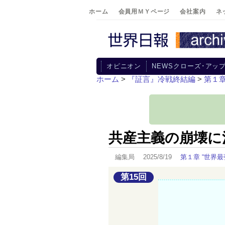
ホーム
会員用ＭＹページ
会社案内
ネ
オピニオン
NEWSクローズ･アッ
ホーム
>
『証言』冷戦終結編
>
第１章
共産主義の崩壊に
編集局 2025/8/19
第１章 “世界
第15回