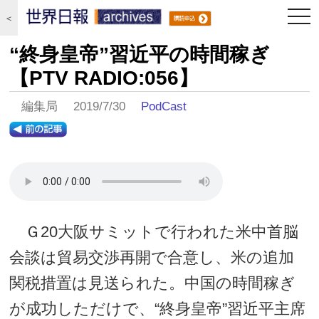
togg
＜
navi
“終身皇帝”習近平の時間稼ぎ
【PTV RADIO:056】
編集局 2019/7/30
PodCast
Ｇ20大阪サミットで行われた米中首脳
会談は貿易交渉再開で合意し、米の追加
関税措置は見送られた。中国の時間稼ぎ
が成功しただけで、“終身皇帝”習近平主席