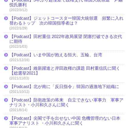
悦氏勝利
(2022/3/12)
【Podcast】ジェットコースター韓国大統領選 頻繁に入れ
替わるトップ 次の韓国指導者は？
(2022/1/29)
【Podcast】田村重信 2022年政局展望 閉塞打破できる次代
に期待
(2022/1/03)
【Podcast】いま中国が抱える恒大、五輪、台湾
(2021/12/16)
【Podcast】維新躍進と岸田政権の課題 田村重信氏に聞く
【総選挙2021】
(2021/11/03)
【Podcast】北が南に「反日指令」韓国の過激地下組織に
(2021/10/12)
【Podcast】防衛政策の将来 自立できない軍事力 軍事ア
ナリスト・小川和久さんに聞く
(2021/8/14)
【Podcast】尖閣で手を出せない中国 危機管理のない日本
軍事アナリスト ・小川和久さんに聞く