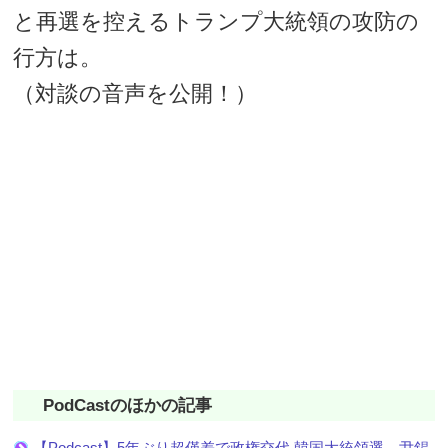
と再選を控えるトランプ大統領の攻防の
行方は。
（対談の音声を公開！）
PodCastのほかの記事
【Podcast】5年ぶり超僅差で政権交代 韓国大統領選 尹錫