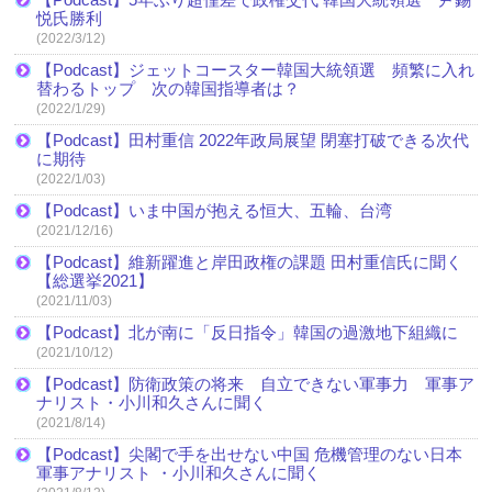
悦氏勝利
(2022/3/12)
【Podcast】ジェットコースター韓国大統領選 頻繁に入れ
替わるトップ 次の韓国指導者は？
(2022/1/29)
【Podcast】田村重信 2022年政局展望 閉塞打破できる次代
に期待
(2022/1/03)
【Podcast】いま中国が抱える恒大、五輪、台湾
(2021/12/16)
【Podcast】維新躍進と岸田政権の課題 田村重信氏に聞く
【総選挙2021】
(2021/11/03)
【Podcast】北が南に「反日指令」韓国の過激地下組織に
(2021/10/12)
【Podcast】防衛政策の将来 自立できない軍事力 軍事ア
ナリスト・小川和久さんに聞く
(2021/8/14)
【Podcast】尖閣で手を出せない中国 危機管理のない日本
軍事アナリスト ・小川和久さんに聞く