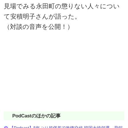
見場でみる永田町の懲りない人々につい
て安積明子さんが語った。
（対談の音声を公開！）
PodCastのほかの記事
【Podcast】5年ぶり超僅差で政権交代 韓国大統領選 尹錫